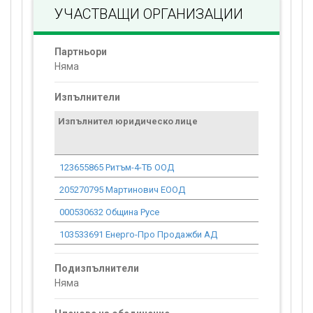
УЧАСТВАЩИ ОРГАНИЗАЦИИ
Партньори
Няма
Изпълнители
Изпълнител юридическо лице
Договор
стойност
проекта*
123655865 Ритъм-4-ТБ ООД
0.00
205270795 Мартинович ЕООД
0.00
000530632 Община Русе
0.00
103533691 Енерго-Про Продажби АД
0.00
Подизпълнители
Няма