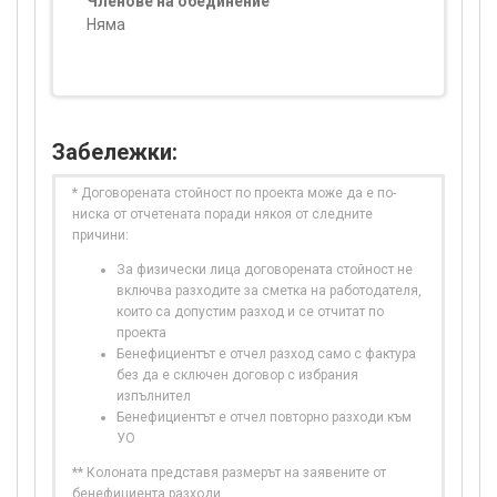
Членове на обединение
Няма
Забележки:
* Договорената стойност по проекта може да е по-
ниска от отчетената поради някоя от следните
причини:
За физически лица договорената стойност не
включва разходите за сметка на работодателя,
които са допустим разход и се отчитат по
проекта
Бенефициентът е отчел разход само с фактура
без да е сключен договор с избрания
изпълнител
Бенефициентът е отчел повторно разходи към
УО
** Колоната представя размерът на заявените от
бенефициента разходи