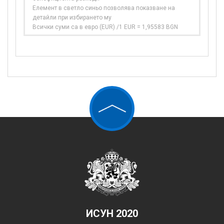
Елемент в светло синьо позволява показване на
детайли при избирането му
Всички суми са в евро (EUR) /1 EUR = 1,95583 BGN
ИСУН 2020