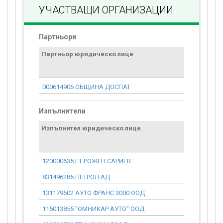
УЧАСТВАЩИ ОРГАНИЗАЦИИ
Партньори
Партньор юридическо лице
Договор
стойност
проекта*
000614906 ОБЩИНА ДОСПАТ
33 625.74
Изпълнители
Изпълнител юридическо лице
Договор
стойност
проекта*
120000635 ЕТ РОЖЕН САРИЕВ
782.64
831496285 ПЕТРОЛ АД
619.17
131179602 АУТО ФРАНС 3000 ООД
16 361.34
115013855 "ОМНИКАР АУТО" ООД
9 141.90