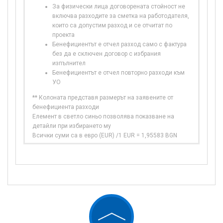
За физически лица договорената стойност не
включва разходите за сметка на работодателя,
които са допустим разход и се отчитат по
проекта
Бенефициентът е отчел разход само с фактура
без да е сключен договор с избрания
изпълнител
Бенефициентът е отчел повторно разходи към
УО
** Колоната представя размерът на заявените от
бенефициента разходи
Елемент в светло синьо позволява показване на
детайли при избирането му
Всички суми са в евро (EUR) /1 EUR = 1,95583 BGN