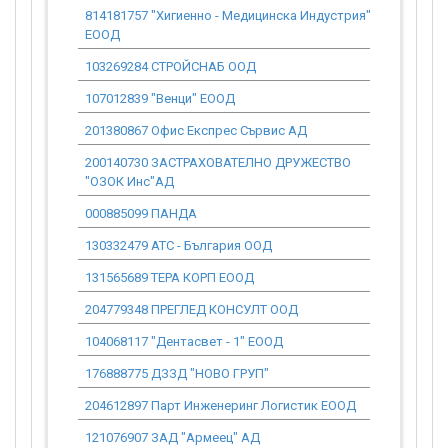
814181757 "Хигиенно - Медицинска Индустрия"
6 494.33
ЕООД
103269284 СТРОЙСНАБ ООД
147.39
107012839 "Венци" ЕООД
0.00
201380867 Офис Експрес Сървис АД
3 864.59
200140730 ЗАСТРАХОВАТЕЛНО ДРУЖЕСТВО
394.27
"ОЗОК Инс"АД
000885099 ПАНДА
587.99
130332479 АТС - България ООД
1 015.63
131565689 ТЕРА КОРП ЕООД
12 034.98
204779348 ПРЕГЛЕД КОНСУЛТ ООД
0.00
104068117 "Дентасвет - 1" ЕООД
0.00
176888775 ДЗЗД "НОВО ГРУП"
883.82
204612897 Парт Инженеринг Логистик ЕООД
150.32
121076907 ЗАД "Армеец" АД
1 578.01