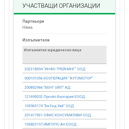
УЧАСТВАЩИ ОРГАНИЗАЦИИ
Партньори
Няма
Изпълнители
Изпълнител юридическо лице
Договор
стойност
проекта*
202318594 "ИНФО ТРЕЙНИНГ" ООД
951.00
000101056 КООПЕРАЦИЯ "АУТОМОТОР"
0.00
200852966 "БЕНТ ОЙЛ" АД
16 639.08
121699202 Лукойл България ЕООД
0.00
103965174 "Би Енд Уай" ООД
1 732.27
201417931 ОФИС КОНСУМАТИВИ ООД
1 837.38
103823157 ИМПУЛС-АН ЕООД
263.15