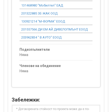
131468980 "Мобилтел" ЕАД
5 129.34
201322885 ЗЕ-ЖАК ООД
1 415.86
130921214 "М-ФОРМА" ЕООД
1 712.82
201557566 ДИ ЕМ АЙ ДИВЕЛОПМЪНТ ЕООД
929.53
203962834 " В АУТО" ЕООД
2 701.50
Подизпълнители
Няма
Членове на обединение
Няма
Забележки:
* Договорената стойност по проекта може да е по-