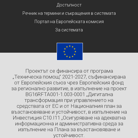
Достъпност
Речник на термини и съкращения в системата
Портал на Европейската комисия
За системата
Проектът се финансира от програма
„Техническа помощ” 2021-2027, съфинансирана
от Европейския съюз чрез Европейския фонд
за регионално развитие, в изпълнение на проект
BG16RFTA001-1.003-0001 „Дигитална
трансформация при управлението на
средствата от ЕС и от Националния план за
възстановяване и устойчивост, в изпълнение на
Инвестиция C10.I11 „Осигуряване на адекватна
информационна и административна среда за
изпълнение на Плана за възстановяване и
устойчивост.