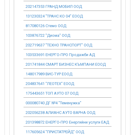
202147353 ГРАНД МОБИЛ ООД
238.00
131230324 "ТРАНС КО 04" ЕООД
123.08
817080126 Стемо ООД
102.26
103876722 "Диома" ООД
636.92
202719637 "ТЕХНО ТРАНСПОРТ" ООД
0.00
103533691 ЕНЕРГО-ПРО Продажби АД
1 616.00
201741844 СМАРТ БИЗНЕС КЪМПАНИ ЕООД
613.55
148017989 ВИС-ТУР ЕООД
184.07
204837641 "ЛЕОТЕХ" ЕООД
281.20
175443651 ТОП АУТО 07 ООД
0.00
000080740 ДГ №4 "Теменужка"
2 686.99
202056238 АЛИАНС АУТО ВАРНА ООД
0.00
201398872 ЕНЕРГО-ПРО Енергийни услуги ЕАД
2 394.82
117605624 "ПРИСТАТРЕЙД" ООД
687.18