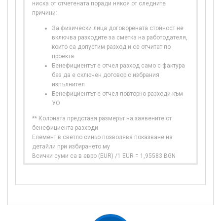
ниска от отчетената поради някоя от следните
причини:
За физически лица договорената стойност не
включва разходите за сметка на работодателя,
които са допустим разход и се отчитат по
проекта
Бенефициентът е отчел разход само с фактура
без да е сключен договор с избрания
изпълнител
Бенефициентът е отчел повторно разходи към
УО
** Колоната представя размерът на заявените от
бенефициента разходи
Елемент в светло синьо позволява показване на
детайли при избирането му
Всички суми са в евро (EUR) /1 EUR = 1,95583 BGN