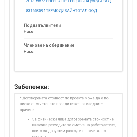
201398872 ЕНЕРГО-ПРО Енергийни услуги ЕАД
0.00
831653594 ТЕРМОДИЗАЙНТОТАЛ ООД
0.00
Подизпълнители
Няма
Членове на обединение
Няма
Забележки:
* Договорената стойност по проекта може да е по-
ниска от отчетената поради някоя от следните
причини:
За физически лица договорената стойност не
включва разходите за сметка на работодателя,
които са допустим разход и се отчитат по
проекта