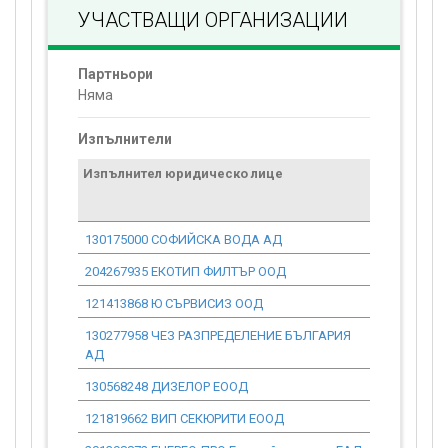
УЧАСТВАЩИ ОРГАНИЗАЦИИ
Партньори
Няма
Изпълнители
Изпълнител юридическо лице
Договор
стойност
проекта*
130175000 СОФИЙСКА ВОДА АД
0.00
204267935 ЕКОТИП ФИЛТЪР ООД
0.00
121413868 Ю СЪРВИСИЗ ООД
0.00
130277958 ЧЕЗ РАЗПРЕДЕЛЕНИЕ БЪЛГАРИЯ
0.00
АД
130568248 ДИЗЕЛОР ЕООД
0.00
121819662 ВИП СЕКЮРИТИ ЕООД
0.00