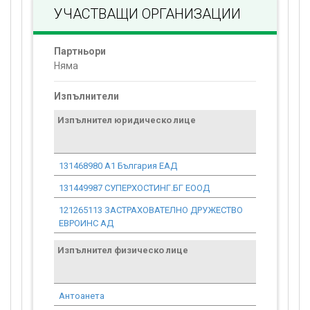
УЧАСТВАЩИ ОРГАНИЗАЦИИ
Партньори
Няма
Изпълнители
Изпълнител юридическо лице
Договор
стойност
проекта*
131468980 А1 България ЕАД
0.00
131449987 СУПЕРХОСТИНГ.БГ ЕООД
0.00
121265113 ЗАСТРАХОВАТЕЛНО ДРУЖЕСТВО
0.00
ЕВРОИНС АД
Изпълнител физическо лице
Договор
стойност
проекта*
Антоанета
0.00