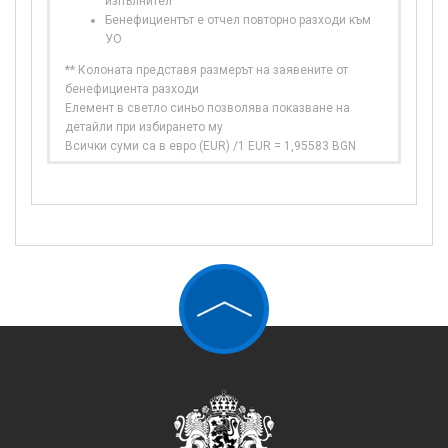
изпълнител
Бенефициентът е отчел повторно разходи към
УО
** Колоната представя размерът на заявените от
бенефициента разходи
Елемент в светло синьо позволява показване на
детайли при избирането му
Всички суми са в евро (EUR) /1 EUR = 1,95583 BGN