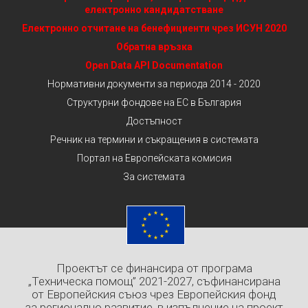
електронно кандидатстване
Електронно отчитане на бенефициенти чрез ИСУН 2020
Обратна връзка
Open Data API Documentation
Нормативни документи за периода 2014 - 2020
Структурни фондове на ЕС в България
Достъпност
Речник на термини и съкращения в системата
Портал на Европейската комисия
За системата
Проектът се финансира от програма
„Техническа помощ” 2021-2027, съфинансирана
от Европейския съюз чрез Европейския фонд
за регионално развитие, в изпълнение на проект