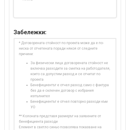
Забележки:
* Договорената стойност по проекта може да е по-
ниска от отчетената поради някоя от следните
причини:
За физически лица договорената стойност не
включва разходите за сметка на работодателя,
които са допустим разход и се отчитат по
проекта
Бенефициентът е отчел разход само с фактура
без да е сключен договор с избрания
изпълнител
Бенефициентът е отчел повторно разходи към
УО
** Колоната представя размерът на заявените от
бенефициента разходи
Елемент в светло синьо позволява показване на