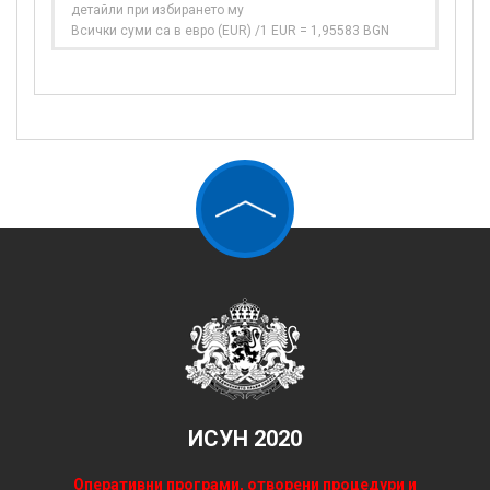
детайли при избирането му
Всички суми са в евро (EUR) /1 EUR = 1,95583 BGN
ИСУН 2020
Оперативни програми, отворени процедури и