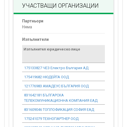
УЧАСТВАЩИ ОРГАНИЗАЦИИ
Партньори
Няма
Изпълнители
Изпълнител юридическо лице
Договор
стойност
проекта*
175133827 ЧЕЗ Електро България АД
66.31
175419682 НЮДЕЙТА ООД
158.50
121776983 АМАДЕУС БЪЛГАРИЯ ООД
40.00
831642181 БЪЛГАРСКА
377.83
ТЕЛЕКОМУНИКАЦИОННА КОМПАНИЯ ЕАД
831609046 ТОПЛОФИКАЦИЯ СОФИЯ ЕАД
366.74
175241079 ТЕХНОПАРТНЕР ООД
102.26