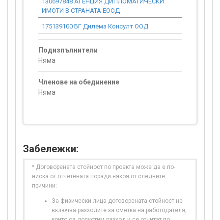
130697848 АГЕНЦИЯ ДИПЛОМАТИЧЕСКИ
1 994.56
ИМОТИ В СТРАНАТА ЕООД
175139100 БГ Дилема Консулт ООД
387.05
Подизпълнители
Няма
Членове на обединение
Няма
Забележки:
* Договорената стойност по проекта може да е по-
ниска от отчетената поради някоя от следните
причини:
За физически лица договорената стойност не
включва разходите за сметка на работодателя,
които са допустим разход и се отчитат по