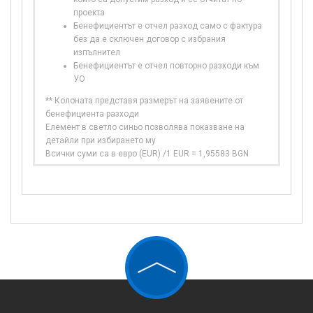
проекта
Бенефициентът е отчел разход само с фактура
без да е сключен договор с избрания
изпълнител
Бенефициентът е отчел повторно разходи към
УО
** Колоната представя размерът на заявените от
бенефициента разходи
Елемент в светло синьо позволява показване на
детайли при избирането му
Всички суми са в евро (EUR) /1 EUR = 1,95583 BGN