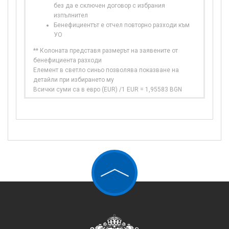
без да е сключен договор с избрания
изпълнител
Бенефициентът е отчел повторно разходи към
УО
** Колоната представя размерът на заявените от
бенефициента разходи
Елемент в светло синьо позволява показване на
детайли при избирането му
Всички суми са в евро (EUR) /1 EUR = 1,95583 BGN