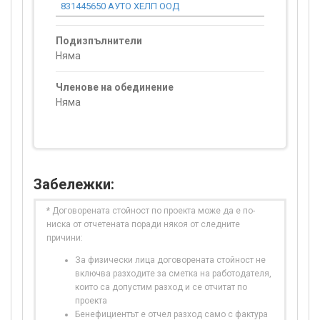
831445650 АУТО ХЕЛП ООД
0.00
Подизпълнители
Няма
Членове на обединение
Няма
Забележки:
* Договорената стойност по проекта може да е по-
ниска от отчетената поради някоя от следните
причини:
За физически лица договорената стойност не
включва разходите за сметка на работодателя,
които са допустим разход и се отчитат по
проекта
Бенефициентът е отчел разход само с фактура