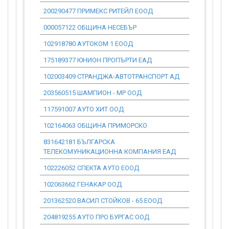
200290477 ПРИМЕКС РИТЕЙЛ ЕООД
0.00
000057122 ОБЩИНА НЕСЕБЪР
0.00
102918780 АУТОКОМ 1 ЕООД
0.00
175189377 ЮНИОН ПРОПЪРТИ ЕАД
0.00
102003409 СТРАНДЖА-АВТОТРАНСПОРТ АД
0.00
203560515 ШАМПИОН - МР ООД
0.00
117591007 АУТО ХИТ ООД
0.00
102164063 ОБЩИНА ПРИМОРСКО
0.00
831642181 БЪЛГАРСКА
0.00
ТЕЛЕКОМУНИКАЦИОННА КОМПАНИЯ ЕАД
102226052 СПЕКТА АУТО ЕООД
0.00
102063662 ГЕНАКАР ООД
0.00
201362520 ВАСИЛ СТОЙКОВ - 65 ЕООД
0.00
204819255 АУТО ПРО БУРГАС ООД
0.00