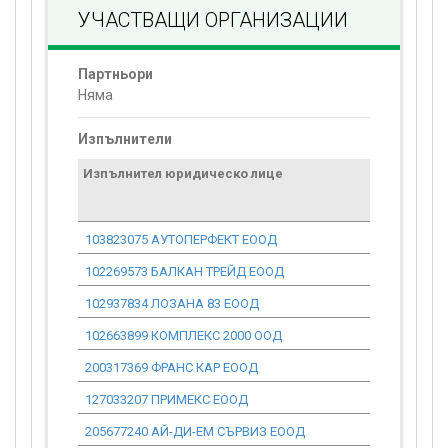
УЧАСТВАЩИ ОРГАНИЗАЦИИ
Партньори
Няма
Изпълнители
Изпълнител юридическо лице
Договор
стойност
проекта*
103823075 АУТОПЕРФЕКТ ЕООД
0.00
102269573 БАЛКАН ТРЕЙД ЕООД
31 955.74
102937834 ЛОЗАНА 83 ЕООД
0.00
102663899 КОМПЛЕКС 2000 ООД
0.00
200317369 ФРАНС КАР ЕООД
0.00
127033207 ПРИМЕКС ЕООД
0.00
205677240 АЙ-ДИ-ЕМ СЪРВИЗ ЕООД
0.00