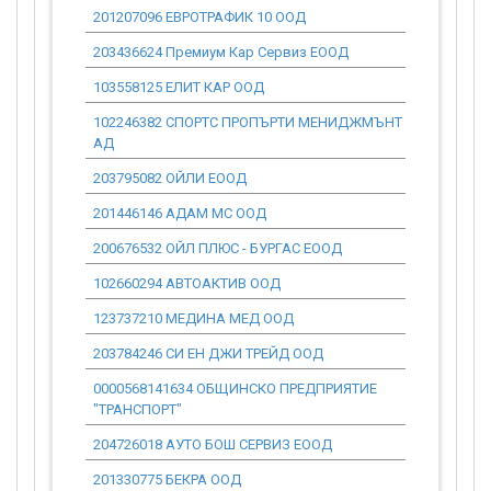
201207096 ЕВРОТРАФИК 10 ООД
0.00
203436624 Премиум Кар Сервиз ЕООД
0.00
103558125 ЕЛИТ КАР ООД
0.00
102246382 СПОРТС ПРОПЪРТИ МЕНИДЖМЪНТ
0.00
АД
203795082 ОЙЛИ ЕООД
0.00
201446146 АДАМ МС ООД
0.00
200676532 ОЙЛ ПЛЮС - БУРГАС ЕООД
0.00
102660294 АВТОАКТИВ ООД
0.00
123737210 МЕДИНА МЕД ООД
0.00
203784246 СИ ЕН ДЖИ ТРЕЙД ООД
0.00
0000568141634 ОБЩИНСКО ПРЕДПРИЯТИЕ
0.00
"ТРАНСПОРТ"
204726018 АУТО БОШ СЕРВИЗ ЕООД
0.00
201330775 БЕКРА ООД
0.00