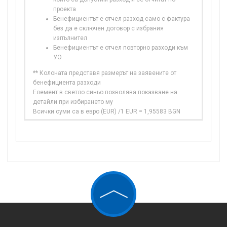
проекта
Бенефициентът е отчел разход само с фактура
без да е сключен договор с избрания
изпълнител
Бенефициентът е отчел повторно разходи към
УО
** Колоната представя размерът на заявените от
бенефициента разходи
Елемент в светло синьо позволява показване на
детайли при избирането му
Всички суми са в евро (EUR) /1 EUR = 1,95583 BGN