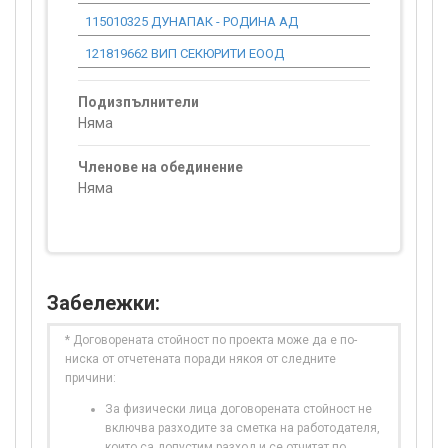
115010325 ДУНАПАК - РОДИНА АД
0.00
121819662 ВИП СЕКЮРИТИ ЕООД
14 111.66
Подизпълнители
Няма
Членове на обединение
Няма
Забележки:
* Договорената стойност по проекта може да е по-
ниска от отчетената поради някоя от следните
причини:
За физически лица договорената стойност не
включва разходите за сметка на работодателя,
които са допустим разход и се отчитат по