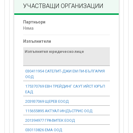
УЧАСТВАЩИ ОРГАНИЗАЦИИ
Партньори
Няма
Изпълнители
Изпълнител юридическо лице
Договор
стойност
проекта*
030411954 САТЕЛИТ-ДЖИ ЕМ ПИ-БЪЛГАРИЯ
0.00
ООД
175370769 ЕВН ТРЕЙДИНГ САУТ ИЙСТ ЮРЪП
0.00
ЕАД
203937069 ЩЕРЕВ ЕООД
0.00
115655895 АКТУАЛ ИНДЪСТРИС ООД
0.00
201394977 ГРАФИТЕК ЕООД
0.00
030113826 ЕМА ООД
0.00