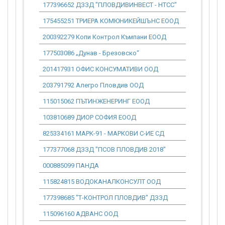
177396652 ДЗЗД "ПЛОВДИВИНВЕСТ - НТСС"
147 137.02
175455251 ТРИЕРА КОМЮНИКЕЙШЪНС ЕООД
13 309.32
200392279 Копи Контрол Къмпани ЕООД
229.51
177503086 „Дунав - Брезовско“
7 615 047.
201417931 ОФИС КОНСУМАТИВИ ООД
491.05
203791792 Алегро Пловдив ООД
2 728.16
115015062 ПЪТИНЖЕНЕРИНГ ЕООД
2 291 307.
103810689 ДИОР СОФИЯ ЕООД
296.52
825334161 МАРК-91 - МАРКОВИ С-ИЕ СД
105 795.48
177377068 ДЗЗД "ПСОВ ПЛОВДИВ 2018"
26 576 852
000885099 ПАНДА
2 781.28
115824815 ВОДОКАНАЛКОНСУЛТ ООД
40 607.00
177398685 "Т-КОНТРОЛ ПЛОВДИВ" ДЗЗД
269 355.21
115096160 АДВАНС ООД
347.68