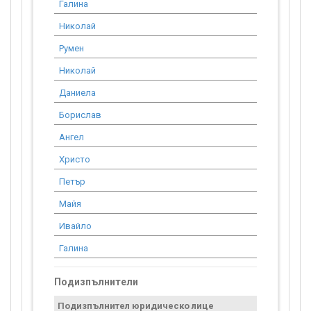
Галина
37 887.38
Николай
905.40
Румен
52 621.37
Николай
7 677.73
Даниела
7 286.04
Борислав
54 319.94
Ангел
33 677.68
Христо
7 016.18
Петър
13 492.66
Майя
15 154.97
Ивайло
35 063.89
Галина
468.99
Подизпълнители
Подизпълнител юридическо лице