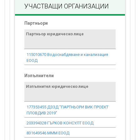
УЧАСТВАЩИ ОРГАНИЗАЦИИ
Партньори
Партньор юридическо лице
Договор
стойност
проекта*
115010670 Водоснабдяване и канализация
0.00
ЕООД
Изпълнители
Изпълнител юридическо лице
Договор
стойност
проекта*
177353455 ДЗЗД "ПАРТНЬОРИ ВИК ПРОЕКТ
2 711 124.
ПЛОВДИВ 2019"
203394328 ГЪРКОВ КОНСУЛТ ЕООД
1 374.39
831649546 МММ ЕООД
8 865.33