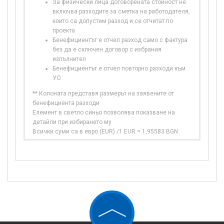
За физически лица договорената стойност не
включва разходите за сметка на работодателя,
които са допустим разход и се отчитат по
проекта
Бенефициентът е отчел разход само с фактура
без да е сключен договор с избрания
изпълнител
Бенефициентът е отчел повторно разходи към
УО
** Колоната представя размерът на заявените от
бенефициента разходи
Елемент в светло синьо позволява показване на
детайли при избирането му
Всички суми са в евро (EUR) /1 EUR = 1,95583 BGN