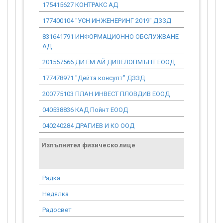
175415627 КОНТРАКС АД
7 943.94
177400104 "УСН ИНЖЕНЕРИНГ 2019" ДЗЗД
134 677.60
831641791 ИНФОРМАЦИОННО ОБСЛУЖВАНЕ
15.39
АД
201557566 ДИ ЕМ АЙ ДИВЕЛОПМЪНТ ЕООД
14 056.27
177478971 "Дейта консулт" ДЗЗД
633 776.96
200775103 ПЛАН ИНВЕСТ ПЛОВДИВ ЕООД
9 008.69
040538836 КАД Пойнт ЕООД
4 036.26
040240284 ДРАГИЕВ И КО ООД
489 773.78
Изпълнител физическо лице
Договор
стойност
проекта*
Радка
8 770.23
Недялка
29 144.14
Радосвет
9 392.12