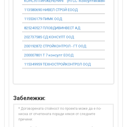
КОНСУЛТИНЖЕНЕРИНГ" (НТСС -Консултинженеринг" ) ЕОО
113580690 НИВЕЛ СТРОЙ ЕООД
115536179 ПИМК ООД
825240527 ПЛОВДИВИНВЕСТ АД
202737585 СД КОНСУЛТ ООД
200192872 СТРОЙКОНТРОЛ - ГТ ООД
200007801 Т 7 консулт ЕООД
115349959 ТЕХНОСТРОЙКОНТРОЛ ООД
Забележки:
* Договорената стойност по проекта може да е по-
ниска от отчетената поради някоя от следните
причини: