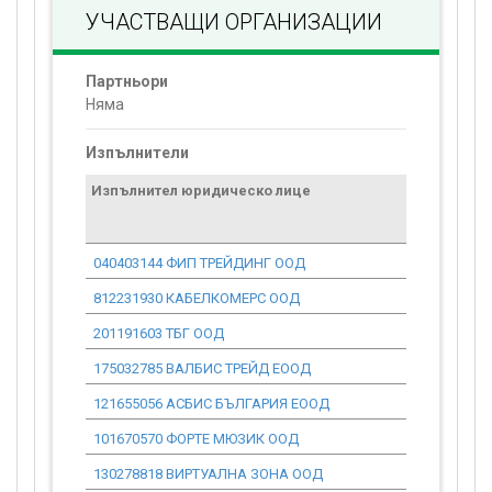
УЧАСТВАЩИ ОРГАНИЗАЦИИ
Партньори
Няма
Изпълнители
Изпълнител юридическо лице
Договор
стойност
проекта*
040403144 ФИП ТРЕЙДИНГ ООД
0.00
812231930 КАБЕЛКОМЕРС ООД
0.00
201191603 ТБГ ООД
0.00
175032785 ВАЛБИС ТРЕЙД ЕООД
0.00
121655056 АСБИС БЪЛГАРИЯ ЕООД
0.00
101670570 ФОРТЕ МЮЗИК ООД
0.00
130278818 ВИРТУАЛНА ЗОНА ООД
0.00