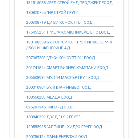
131515088 ИРЕЛ СТРОЙ ЕНД ПРОДЖЕКТ ЕООД
1 041 766.
180820755 "ИР СТРОЙ ГРУП"
1 496 148.
200308719 ДИ ВИ КОНСУЛТ БГ ООД
97 284.00
175455251 ТРИЕРА КОМЮНИКЕЙШЪНС ЕООД
167 736.00
130188559 БУЛ СТРОЙ КОНТРОЛ ИНЖЕНЕРИНГ
13 980.00
/ БСК ИНЖЕНЕРИНГ АД
207067203 "ДЖИ КОНСУЛТ 91" ЕООД
0.00
201741844 СМАРТ БИЗНЕС КЪМПАНИ ЕООД
752 841.60
206538984 МУЛТИ МАСТЪР ГРУП ЕООД
589 863.35
200010904 БУЛПЛАН ИНВЕСТ ООД
1 385 395.
108568283 МЕАЦА ЕООД
13 054 449
825287345 ПИРС - Д ООД
703 741.56
180840291 ДЗЗД "1 ЯК ГРУП"
2 411 112.
120555925 "АЛПИНЕ - ХИДРО ГРУП" ООД
0.00
200756124 ЛАЙФ ЕНЕРДЖИ ООД
175 200.00