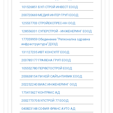
101526851 БУЛ СТРОЙ ИНВЕСТ ЕООД
1 802 913.
200720669 МЕДИЯ ИНТЕР ГРУП ЕООД
1 245 709.
125537703 СТРОЙЕКСПРЕС-НН ООД
1 462 225.
128556331 СУПЕРСТРОЙ - ИНЖЕНЕРИНГ ЕООД
3 835 058.
177059959 Обединение "Регионална здравна
2 865 600.
инфраструктура"ДЗЗД
131127235 ИВТ КОНСУЛТ ЕООД
19 074.00
203785177 ГРАФЕНА ГРУП ЕООД
4 539 328.
105552780 ПЕРФЕТОСТРОЙ ЕООД
987 720.19
200638154 ПИ КЕЙ САЙЪНТИФИК ЕООД
813 598.92
202252240 ВИАС ИНЖЕНЕРИНГ ООД
1 018 313.
175415627 КОНТРАКС АД
413 835.60
200277370 БУЛСТРОЙ 77 ЕООД
1 713 953.
040823148 СОФИЯ ФРАНС АУТО АД
38 300 640