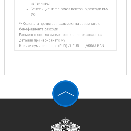
изпълнител
Бенефициентът е отчел повторно разходи към
УО
** Колоната представя размерът на заявените от
бенефициента разходи
Елемент в светло синьо позволява показване на
детайли при избирането му
Всички суми са в евро (EUR) /1 EUR = 1,95583 BGN