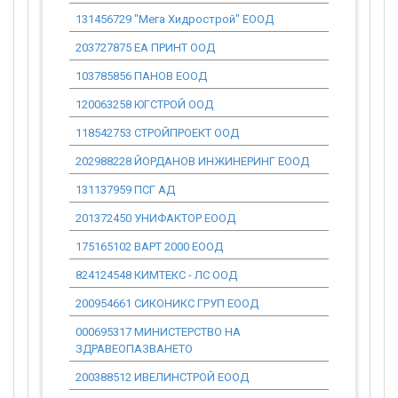
131456729 "Мега Хидрострой" ЕООД
0.00
203727875 ЕА ПРИНТ ООД
7 152.00
103785856 ПАНОВ ЕООД
6 640 384.
120063258 ЮГСТРОЙ ООД
3 081 931.
118542753 СТРОЙПРОЕКТ ООД
1 073 743.
202988228 ЙОРДАНОВ ИНЖИНЕРИНГ ЕООД
1 729 911.
131137959 ПСГ АД
1 001 434.
201372450 УНИФАКТОР ЕООД
1 406 191.
175165102 ВАРТ 2000 ЕООД
706 523.14
824124548 КИМТЕКС - ЛС ООД
49 991.95
200954661 СИКОНИКС ГРУП ЕООД
8 211 096.
000695317 МИНИСТЕРСТВО НА
1 351 257.
ЗДРАВЕОПАЗВАНЕТО
200388512 ИВЕЛИНСТРОЙ ЕООД
6 949 197.