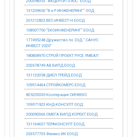
200398353 "АКЦЕНТИ ПЛЮС" ЕООД
0.00
131209650 "В и Р ИНЖЕНЕРИНГ" ООД
0.00
201212823 ВЕС-ИНВЕСТ-Н ЕООД
2 244 677.
108507750 "ЕКОИНЖЕНЕРИНГ" ЕООД
0.00
177495248 Дружество по ЗЗД " САНУС
1 157 318.
ИНВЕСТ 2020"
180838970 СТРОЙ ПРОЕКТ РУСЕ УМБАЛ
858 478.77
202678749 АВ БИЛД ЕООД
908 495.83
131120358 ДИЕЛ ТРЕЙД ЕООД
5 865 602.
109514464 СТРОЙКОМЕРС ЕООД
1 481 285.
825205330 Кооперация СИНВЕКС
3 142 177.
109571923 КНД-КОНСУЛТ ООД
1 100 589.
200090366 ОМЕГА БИЛД КОРЕКТ ЕООД
3 047 511.
131164657 ТЕРАКОНСУЛТ ЕООД
263 524.80
203577735 Феникс ИК ЕООД
3 320 314.