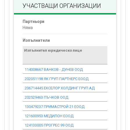
УЧАСТВАЩИ ОРГАНИЗАЦИИ
Партньори
Няма
Изпълнители
Изпълнител юридическо лице
Договор
стойност
проекта*
114008667 ВАНКОВ - ДУНЕВ ООД
1 017 091.
202051198 ЯК ГРУП ПАРТНЕРС ЕООД
4 534 307.
206714445 ЕКСЕЛОР ХОЛДИНГ ГРУП АД
11 949 120
202529463 ПЪЧКОВ ООД
954 711.60
130479237 ПРИМАСТРОЙ 21 ЕООД
5 169 722.
121600953 МЕДИЛОН ЕООД
347 111.76
124133005 ПРОГРЕС 99 ООД
2 070 713.