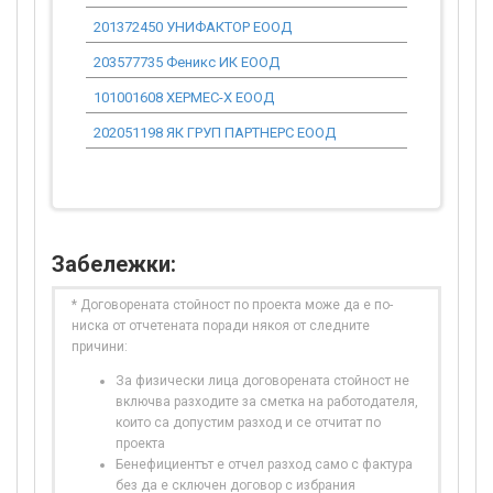
201372450 УНИФАКТОР ЕООД
203577735 Феникс ИК ЕООД
101001608 ХЕРМЕС-Х ЕООД
202051198 ЯК ГРУП ПАРТНЕРС ЕООД
Забележки:
* Договорената стойност по проекта може да е по-
ниска от отчетената поради някоя от следните
причини:
За физически лица договорената стойност не
включва разходите за сметка на работодателя,
които са допустим разход и се отчитат по
проекта
Бенефициентът е отчел разход само с фактура
без да е сключен договор с избрания