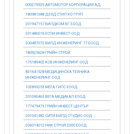
000275929 АВТОМОТОР КОРПОРАЦИЯ АД
11 597 040
180981388 ДЗЗД СТИЛ КО ГРУП
1 021 087.
201947157 БИЛДКОМ БГ ЕООД
265 554.36
201486016 ЕСПИ ИНВЕСТ ООД
921 388.14
200487072 БИЛД ИНЖЕНЕРИНГ 77 ЕООД
2 819 878.
180925628 ГРИЙН СТРОЙ
1 315 330.
175189402 КСВ ИНЖЕНЕРИНГ ООД
2 622 334.
831641528 МЕДИЦИНСКА ТЕХНИКА
227 786.40
ИНЖЕНЕРИНГ ООД
102895253 МЕГА ГИПС ЕООД
1 328 061.
201090465 ВЕГА МЕДИКАЛ ЕООД
12 485 806
177479475 ГРИЙН ИНВЕСТ ЦЕНТЪР
478 330.45
201041482 СИТИ БИЛД СТУДИО ООД
1 470 122.
206014012 НИК СТРОЙ 2000 ЕООД
441 889.76