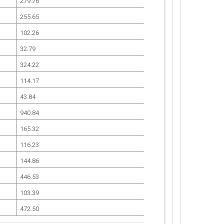
279.76
255.65
102.26
32.79
324.22
114.17
43.84
940.84
165.32
116.23
144.86
446.53
103.39
472.50