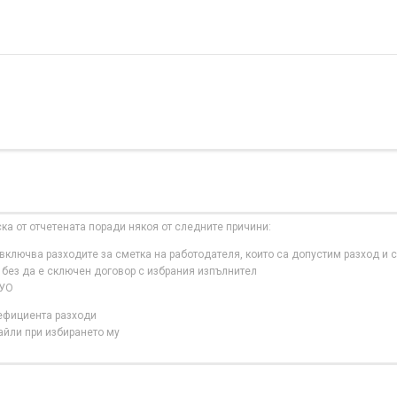
ска от отчетената поради някоя от следните причини:
ключва разходите за сметка на работодателя, които са допустим разход и с
 без да е сключен договор с избрания изпълнител
 УО
нефициента разходи
айли при избирането му