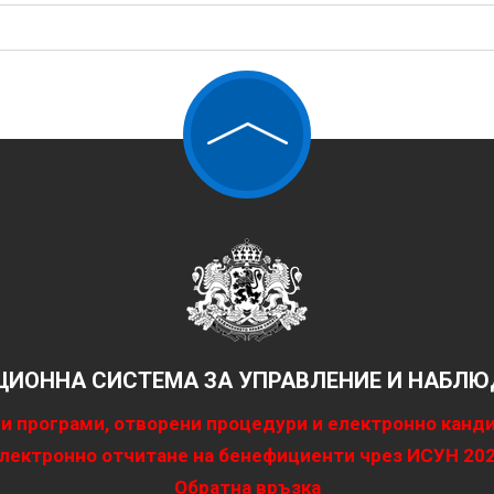
ИОННА СИСТЕМА ЗА УПРАВЛЕНИЕ И НАБЛЮД
и програми, отворени процедури и електронно канд
лектронно отчитане на бенефициенти чрез ИСУН 20
Обратна връзка