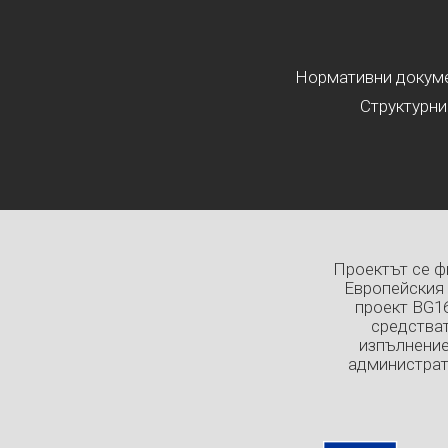
Нормативни докумен
Структурни
Проектът се ф
Европейския 
проект BG1
средстват
изпълнение
администрат