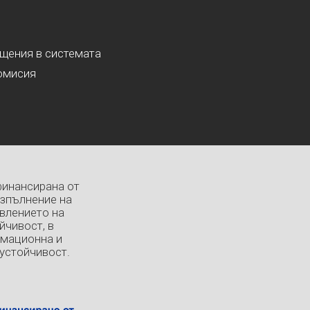
ащения в системата
омисия
финансирана от
изпълнение на
влението на
йчивост, в
рмационна и
устойчивост.