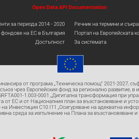
Open Data API Documentation
ти за периода 2014 - 2020
Речник на термини и съкр
 фондове на ЕС в България
Портал на Европейската к
Достъпност
За системата
инансира от програма „Техническа помощ” 2021-2027, съ
съюз чрез Европейския фонд за регионално развитие, в 
6RFTA001-1.003-0001 „Дигитална трансформация при упра
а от ЕС и от Националния план за възстановяване и усто
 на Инвестиция C10.I11 „Осигуряване на адекватна инфо
ивна среда за изпълнение на Плана за възстановяване и 