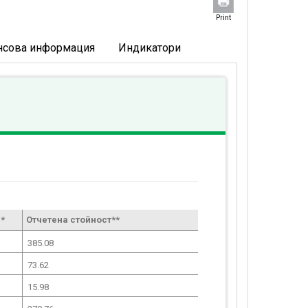
Print
нсова информация
Индикатори
*
Отчетена стойност**
385.08
73.62
15.98