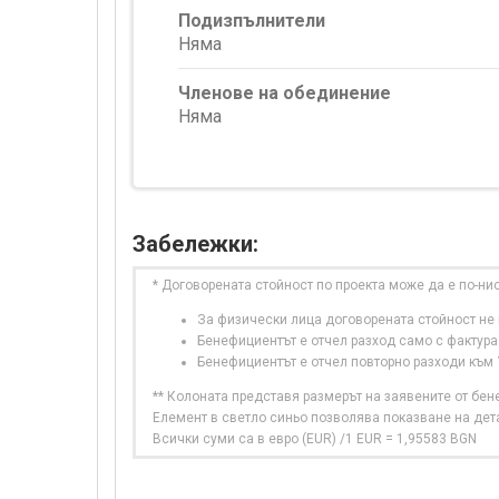
Подизпълнители
Няма
Членове на обединение
Няма
Забележки:
* Договорената стойност по проекта може да е по-ни
За физически лица договорената стойност не в
Бенефициентът е отчел разход само с фактура
Бенефициентът е отчел повторно разходи към
** Колоната представя размерът на заявените от бе
Елемент в светло синьо позволява показване на дет
Всички суми са в евро (EUR) /1 EUR = 1,95583 BGN