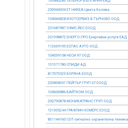
130460283 ТЕЛЕНОР БЪЛГАРИЯ ЕАД
200944304 ЕТ НИКЕА-Цвета Колева
104066828 ИЗОТСЕРВИЗ В.ТЪРНОВО ООД
201687987 ОФИС ЙЕС ЕООД
201398872 ЕНЕРГО-ПРО Енергийни услуги ЕАД
112639195 ЕСПАС АУТО ООД
104039158 НЕСИ 97 ООД
131371780 СПИДИ АД
817073523 БОРЯНА ЕООД
203838391 ПЕЙПЪР ГРУП 07 ЕООД
104606886 БАЙТКОМ ООД
200795878 МОНИКАТРАНС ГРУП ООД
131305244 ГРАФЛИН КОМЕРС ЕООД
831144160 СОТ-сигнално охранителна техник