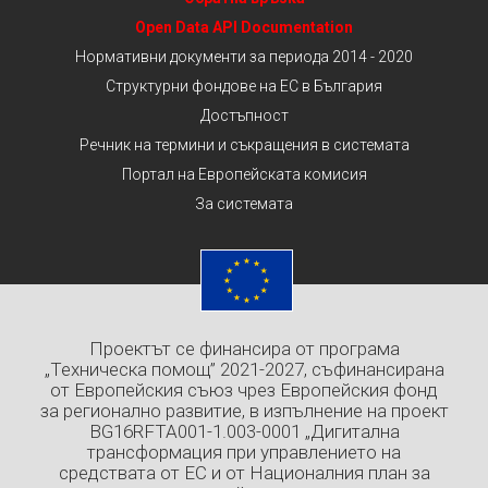
Open Data API Documentation
Нормативни документи за периода 2014 - 2020
Структурни фондове на ЕС в България
Достъпност
Речник на термини и съкращения в системата
Портал на Европейската комисия
За системата
Проектът се финансира от програма
„Техническа помощ” 2021-2027, съфинансирана
от Европейския съюз чрез Европейския фонд
за регионално развитие, в изпълнение на проект
BG16RFTA001-1.003-0001 „Дигитална
трансформация при управлението на
средствата от ЕС и от Националния план за