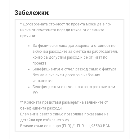
Забележки:
* Договорената стойност по проекта може да е по-
ниска от отчетената поради някоя от следните
причини:
За физически лица договорената стойност не
включва разходите за сметка на работодателя,
които са допустим разход и се отчитат по
проекта
Бенефициентът е отчел разход само с фактура
без да е сключен договор с избрания
изпълнител
Бенефициентът е отчел повторно разходи към
УО
** Колоната представя размерът на заявените от
бенефициента разходи
Елемент в светло синьо позволява показване на
детайли при избирането му
Всички суми са в евро (EUR) /1 EUR = 1,95583 BGN