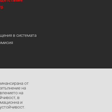
идатстване
20
ащения в системата
омисия
финансирана от
изпълнение на
влението на
йчивост, в
рмационна и
устойчивост.