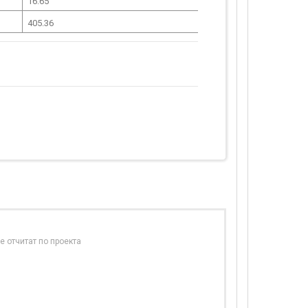
16.65
405.36
е отчитат по проекта