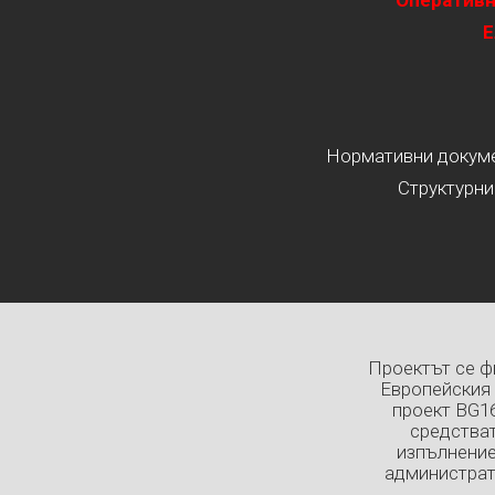
Оперативн
Е
Нормативни докумен
Структурни
Проектът се ф
Европейския 
проект BG1
средстват
изпълнение
администрат