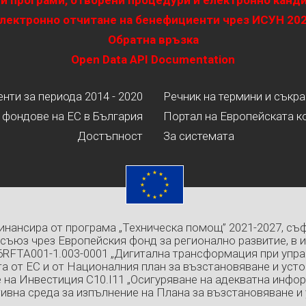
и програми, отворени процедури и електронно канд
лектронно отчитане на бенефициенти чрез ИСУН 20
Обратна връзка
Open Data API Documentation
ти за периода 2014 - 2020
Речник на термини и съкр
 фондове на ЕС в България
Портал на Европейската к
Достъпност
За системата
инансира от програма „Техническа помощ” 2021-2027, съ
съюз чрез Европейския фонд за регионално развитие, в 
6RFTA001-1.003-0001 „Дигитална трансформация при упра
а от ЕС и от Националния план за възстановяване и усто
 на Инвестиция C10.I11 „Осигуряване на адекватна инфо
ивна среда за изпълнение на Плана за възстановяване и 