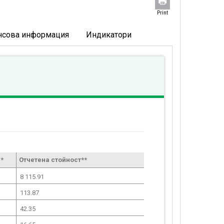
Print
нсова информация
Индикатори
*
Отчетена стойност**
8 115.91
113.87
42.35