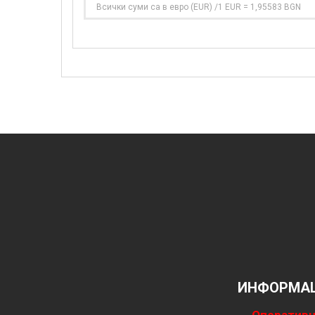
Всички суми са в евро (EUR) /1 EUR = 1,95583 BGN
ИНФОРМАЦ