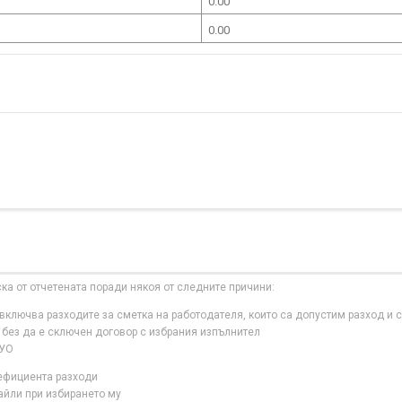
0.00
0.00
ска от отчетената поради някоя от следните причини:
ключва разходите за сметка на работодателя, които са допустим разход и с
 без да е сключен договор с избрания изпълнител
 УО
нефициента разходи
айли при избирането му