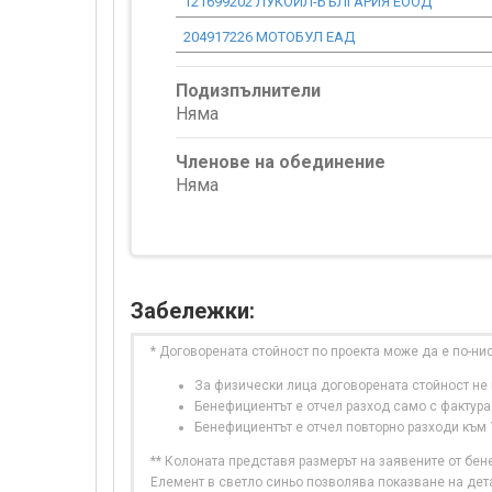
121699202 ЛУКОЙЛ-БЪЛГАРИЯ ЕООД
204917226 МОТОБУЛ ЕАД
Подизпълнители
Няма
Членове на обединение
Няма
Забележки:
* Договорената стойност по проекта може да е по-ни
За физически лица договорената стойност не в
Бенефициентът е отчел разход само с фактура
Бенефициентът е отчел повторно разходи към
** Колоната представя размерът на заявените от бе
Елемент в светло синьо позволява показване на дет