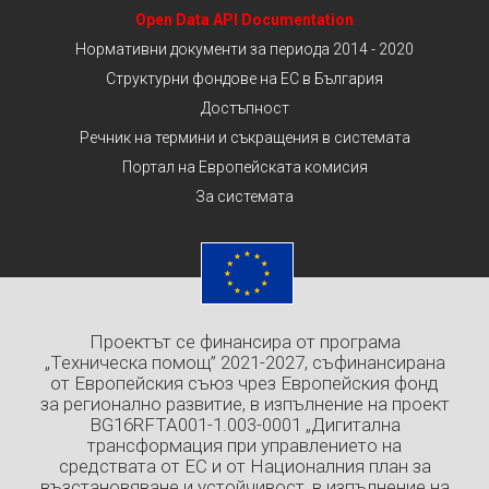
Open Data API Documentation
Нормативни документи за периода 2014 - 2020
Структурни фондове на ЕС в България
Достъпност
Речник на термини и съкращения в системата
Портал на Европейската комисия
За системата
Проектът се финансира от програма
„Техническа помощ” 2021-2027, съфинансирана
от Европейския съюз чрез Европейския фонд
за регионално развитие, в изпълнение на проект
BG16RFTA001-1.003-0001 „Дигитална
трансформация при управлението на
средствата от ЕС и от Националния план за
възстановяване и устойчивост, в изпълнение на