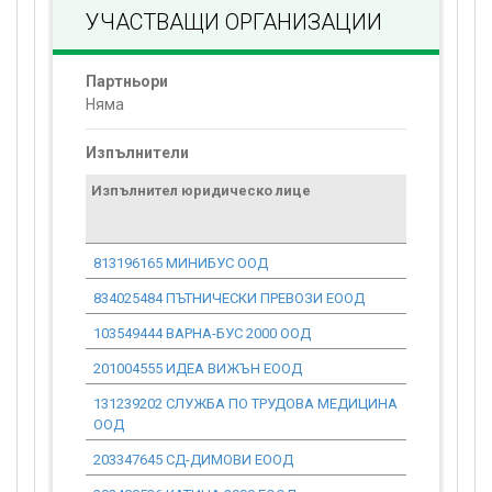
УЧАСТВАЩИ ОРГАНИЗАЦИИ
Партньори
Няма
Изпълнители
Изпълнител юридическо лице
Договор
стойност
проекта*
813196165 МИНИБУС ООД
1 943.73
834025484 ПЪТНИЧЕСКИ ПРЕВОЗИ ЕООД
1 295.82
103549444 ВАРНА-БУС 2000 ООД
0.00
201004555 ИДЕА ВИЖЪН ЕООД
1 004.72
131239202 СЛУЖБА ПО ТРУДОВА МЕДИЦИНА
7 092.64
ООД
203347645 СД-ДИМОВИ ЕООД
8 409.99