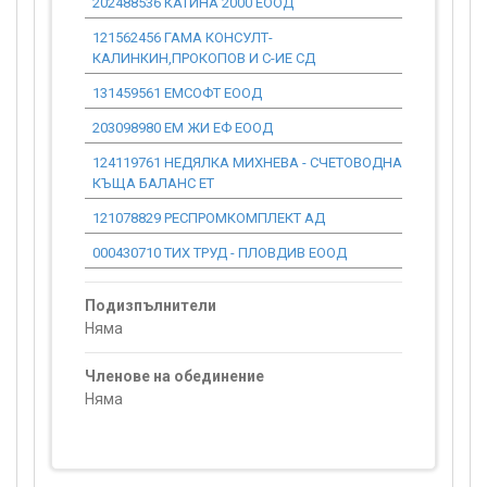
202488536 КАТИНА 2000 ЕООД
6 186.63
121562456 ГАМА КОНСУЛТ-
25 580.28
КАЛИНКИН,ПРОКОПОВ И С-ИЕ СД
131459561 ЕМСОФТ ЕООД
8 180.68
203098980 ЕМ ЖИ ЕФ ЕООД
3 375.02
124119761 НЕДЯЛКА МИХНЕВА - СЧЕТОВОДНА
409.03
КЪЩА БАЛАНС ЕТ
121078829 РЕСПРОМКОМПЛЕКТ АД
11 451.75
000430710 ТИХ ТРУД - ПЛОВДИВ ЕООД
9 434.89
Подизпълнители
Няма
Членове на обединение
Няма