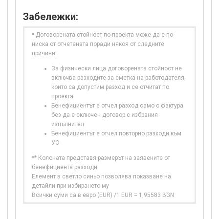
Забележки:
* Договорената стойност по проекта може да е по-
ниска от отчетената поради някоя от следните
причини:
За физически лица договорената стойност не
включва разходите за сметка на работодателя,
които са допустим разход и се отчитат по
проекта
Бенефициентът е отчел разход само с фактура
без да е сключен договор с избрания
изпълнител
Бенефициентът е отчел повторно разходи към
УО
** Колоната представя размерът на заявените от
бенефициента разходи
Елемент в светло синьо позволява показване на
детайли при избирането му
Всички суми са в евро (EUR) /1 EUR = 1,95583 BGN