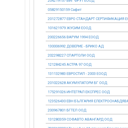
204219157 БИГ ФРУТ ЕООД
05829150159 Сафит
201272877 ЕВРО СТАНДАРТ СЕРТИФИКАЦИЯ 
101621979 ЖУСИМ ЕООД
200226656 ВАРУМ 1994 ЕООД
130006992 ДОВЕРИЕ - БРИКО АД
202298227 СПАРТОЛИ ООД
121284245 АСТРА 97 ООД
131132983 ЕВРОСТИЛ - 2003 ЕООД
201022628 АКУМУЛАТОРИ БГ ООД
175291026 ИНТЕГРАЛ ЕКСПРЕС ООД
123526430 ЕВН БЪЛГАРИЯ ЕЛЕКТРОСНАБДЯВ
200967801 БГТЕЛ ООД
131280359 СОФАВТО АВАНГАРД ООД