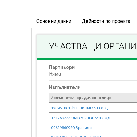
Основни данни
Дейности по проекта
УЧАСТВАЩИ ОРГАН
Партньори
Няма
Изпълнители
Изпълнител юридическо лице
130951061 ФРЕШКЛИМА ЕООД
121759222 ОМВ БЪЛГАРИЯ ООД
00639860980 Бразилен