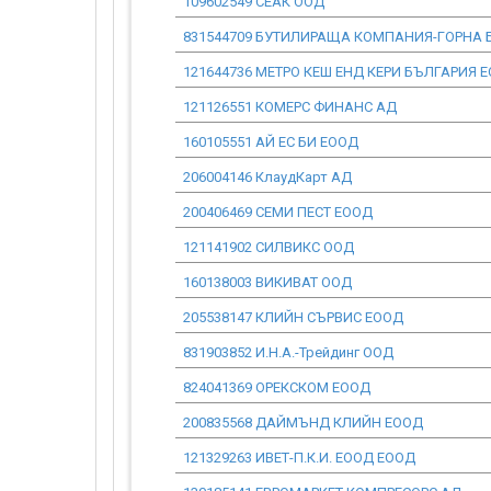
109602549 СЕАК ООД
831544709 БУТИЛИРАЩА КОМПАНИЯ-ГОРНА 
121644736 МЕТРО КЕШ ЕНД КЕРИ БЪЛГАРИЯ 
121126551 КОМЕРС ФИНАНС АД
160105551 АЙ ЕС БИ ЕООД
206004146 КлаудКарт АД
200406469 СЕМИ ПЕСТ ЕООД
121141902 СИЛВИКС ООД
160138003 ВИКИВАТ ООД
205538147 КЛИЙН СЪРВИС ЕООД
831903852 И.Н.А.-Трейдинг ООД
824041369 ОРЕКСКОМ ЕООД
200835568 ДАЙМЪНД КЛИЙН ЕООД
121329263 ИВЕТ-П.К.И. ЕООД ЕООД