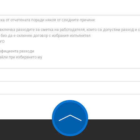
ска от отчетената поради някоя от следните причини:
ключва разходите за сметка на работодателя, които са допустим разход и с
 без да е сключен договор с избрания изпълнител
 УО
нефициента разходи
айли при избирането му