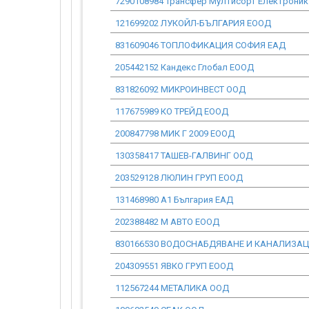
7290108984 Трансфер Мултисорт Електроник
121699202 ЛУКОЙЛ-БЪЛГАРИЯ ЕООД
831609046 ТОПЛОФИКАЦИЯ СОФИЯ ЕАД
205442152 Кандекс Глобал ЕООД
831826092 МИКРОИНВЕСТ ООД
117675989 КО ТРЕЙД ЕООД
200847798 МИК Г 2009 ЕООД
130358417 ТАШЕВ-ГАЛВИНГ ООД
203529128 ЛЮЛИН ГРУП ЕООД
131468980 А1 България ЕАД
202388482 М АВТО ЕООД
830166530 ВОДОСНАБДЯВАНЕ И КАНАЛИЗА
204309551 ЯВКО ГРУП ЕООД
112567244 МЕТАЛИКА ООД