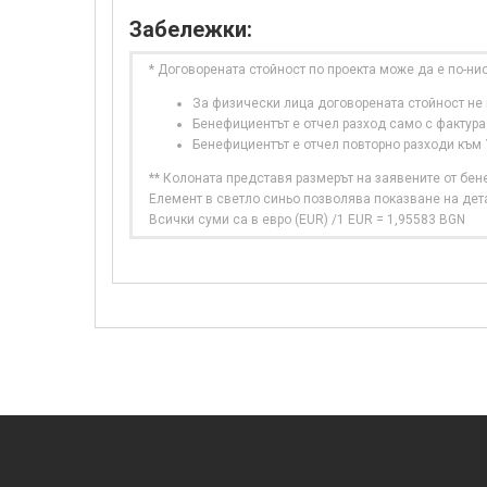
Забележки:
* Договорената стойност по проекта може да е по-ни
За физически лица договорената стойност не в
Бенефициентът е отчел разход само с фактура
Бенефициентът е отчел повторно разходи към
** Колоната представя размерът на заявените от бе
Елемент в светло синьо позволява показване на дет
Всички суми са в евро (EUR) /1 EUR = 1,95583 BGN