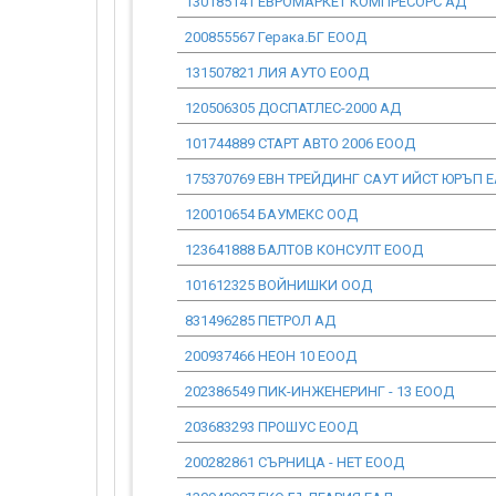
130185141 ЕВРОМАРКЕТ КОМПРЕСОРС АД
200855567 Герака.БГ ЕООД
131507821 ЛИЯ АУТО ЕООД
120506305 ДОСПАТЛЕС-2000 АД
101744889 СТАРТ АВТО 2006 ЕООД
175370769 ЕВН ТРЕЙДИНГ САУТ ИЙСТ ЮРЪП 
120010654 БАУМЕКС ООД
123641888 БАЛТОВ КОНСУЛТ ЕООД
101612325 ВОЙНИШКИ ООД
831496285 ПЕТРОЛ АД
200937466 НЕОН 10 ЕООД
202386549 ПИК-ИНЖЕНЕРИНГ - 13 ЕООД
203683293 ПРОШУС ЕООД
200282861 СЪРНИЦА - НЕТ ЕООД