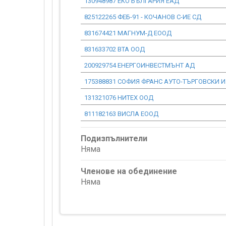
130948987 ЕКО БЪЛГАРИЯ ЕАД
825122265 ФЕБ-91 - КОЧАНОВ С-ИЕ СД
831674421 МАГНУМ-Д ЕООД
831633702 ВТА ООД
200929754 ЕНЕРГОИНВЕСТМЪНТ АД
175388831 СОФИЯ ФРАНС АУТО-ТЪРГОВСКИ 
131321076 НИТЕХ ООД
811182163 ВИСЛА ЕООД
Подизпълнители
Няма
Членове на обединение
Няма