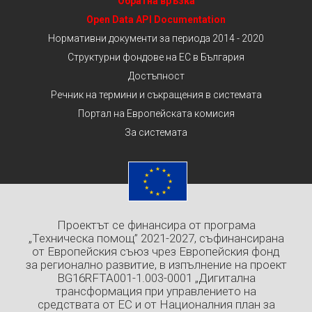
Обратна връзка
Open Data API Documentation
Нормативни документи за периода 2014 - 2020
Структурни фондове на ЕС в България
Достъпност
Речник на термини и съкращения в системата
Портал на Европейската комисия
За системата
Проектът се финансира от програма
„Техническа помощ” 2021-2027, съфинансирана
от Европейския съюз чрез Европейския фонд
за регионално развитие, в изпълнение на проект
BG16RFTA001-1.003-0001 „Дигитална
трансформация при управлението на
средствата от ЕС и от Националния план за