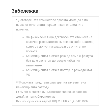
Забележки:
* Договорената стойност по проекта може да е по-
ниска от отчетената поради някоя от следните
причини:
За физически лица договорената стойност не
включва разходите за сметка на работодателя,
които са допустим разход и се отчитат по
проекта
Бенефициентът е отчел разход само с фактура
без да е сключен договор с избрания
изпълнител
Бенефициентът е отчел повторно разходи към
УО
** Колоната представя размерът на заявените от
бенефициента разходи
Елемент в светло синьо позволява показване на
детайли при избирането му
Всички суми са в евро (EUR) /1 EUR = 1,95583 BGN