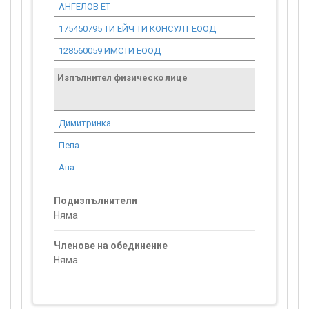
АНГЕЛОВ ЕТ
175450795 ТИ ЕЙЧ ТИ КОНСУЛТ ЕООД
10 908.92
128560059 ИМСТИ ЕООД
168 097.00
Изпълнител физическо лице
Договор
стойност
проекта*
Димитринка
0.00
Пепа
0.00
Ана
0.00
Подизпълнители
Няма
Членове на обединение
Няма