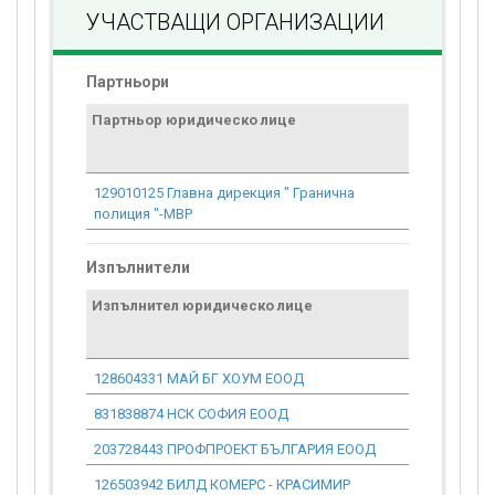
УЧАСТВАЩИ ОРГАНИЗАЦИИ
Партньори
Партньор юридическо лице
Договор
стойност
проекта*
129010125 Главна дирекция " Гранична
0.00
полиция "-МВР
Изпълнители
Изпълнител юридическо лице
Договор
стойност
проекта*
128604331 МАЙ БГ ХОУМ ЕООД
1 022.58
831838874 НСК СОФИЯ ЕООД
261 393.88
203728443 ПРОФПРОЕКТ БЪЛГАРИЯ ЕООД
11 780.16
126503942 БИЛД КОМЕРС - КРАСИМИР
5 079.52