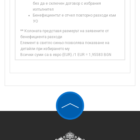
без да е сключен договор с избрания
изпълнител
Бенефициентът е отчел повторно разходи към
УО
** Колоната представя размерът на заявените от
бенефициента разходи
Елемент в светло синьо позволява показване на
детайли при избирането му
Всички суми са в евро (EUR) /1 EUR = 1,95583 BGN