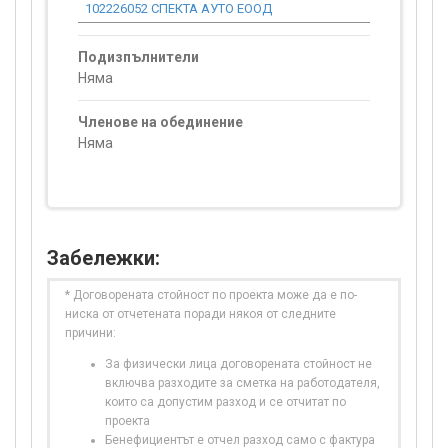
102226052 СПЕКТА АУТО ЕООД
0.00
Подизпълнители
Няма
Членове на обединение
Няма
Забележки:
* Договорената стойност по проекта може да е по-
ниска от отчетената поради някоя от следните
причини:
За физически лица договорената стойност не
включва разходите за сметка на работодателя,
които са допустим разход и се отчитат по
проекта
Бенефициентът е отчел разход само с фактура