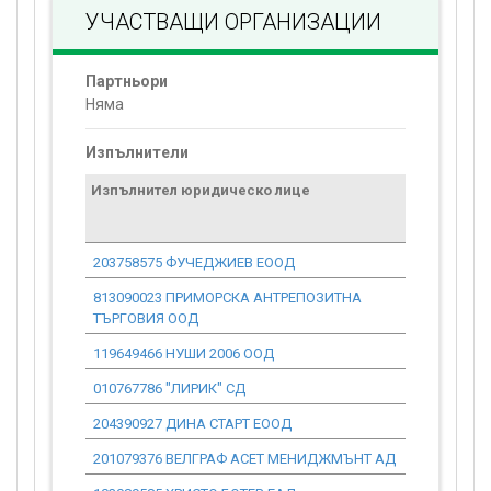
УЧАСТВАЩИ ОРГАНИЗАЦИИ
Партньори
Няма
Изпълнители
Изпълнител юридическо лице
Договор
стойност
проекта*
203758575 ФУЧЕДЖИЕВ ЕООД
0.00
813090023 ПРИМОРСКА АНТРЕПОЗИТНА
0.00
ТЪРГОВИЯ ООД
119649466 НУШИ 2006 ООД
0.00
010767786 "ЛИРИК" СД
0.00
204390927 ДИНА СТАРТ ЕООД
0.00
201079376 ВЕЛГРАФ АСЕТ МЕНИДЖМЪНТ АД
0.00