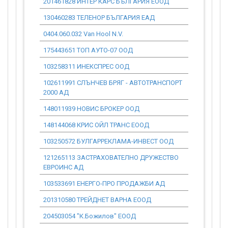
201461828 ИНТЕР КАРС БЪЛГАРИЯ ЕООД
0.00
130460283 ТЕЛЕНОР БЪЛГАРИЯ ЕАД
0.00
0404.060.032 Van Hool N.V.
0.00
175443651 ТОП АУТО-07 ООД
0.00
103258311 ИНЕКСПРЕС ООД
0.00
102611991 СЛЪНЧЕВ БРЯГ - АВТОТРАНСПОРТ
0.00
2000 АД
148011939 НОВИС БРОКЕР ООД
0.00
148144068 КРИС ОЙЛ ТРАНС ЕООД
0.00
103250572 БУЛГАРРЕКЛАМА-ИНВЕСТ ООД
0.00
121265113 ЗАСТРАХОВАТЕЛНО ДРУЖЕСТВО
0.00
ЕВРОИНС АД
103533691 ЕНЕРГО-ПРО ПРОДАЖБИ АД
0.00
201310580 ТРЕЙДНЕТ ВАРНА ЕООД
0.00
204503054 "К.Божилов" ЕООД
0.00