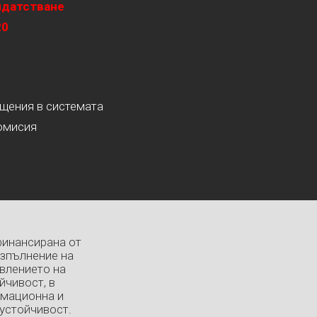
идатстване
20
ащения в системата
омисия
финансирана от
изпълнение на
влението на
йчивост, в
рмационна и
устойчивост.