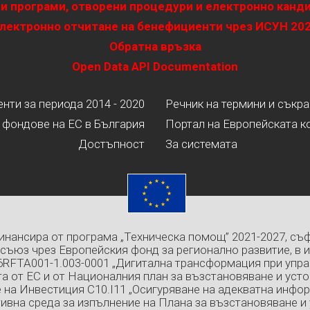
и програми, отворени процедури и електронно канд
лектронно отчитане на бенефициенти чрез ИСУН 20
Обратна връзка
Open Data API Documentation
ти за периода 2014 - 2020
Речник на термини и съкр
 фондове на ЕС в България
Портал на Европейската к
Достъпност
За системата
инансира от програма „Техническа помощ” 2021-2027, съ
съюз чрез Европейския фонд за регионално развитие, в 
6RFTA001-1.003-0001 „Дигитална трансформация при упра
а от ЕС и от Националния план за възстановяване и усто
 на Инвестиция C10.I11 „Осигуряване на адекватна инфо
ивна среда за изпълнение на Плана за възстановяване и 