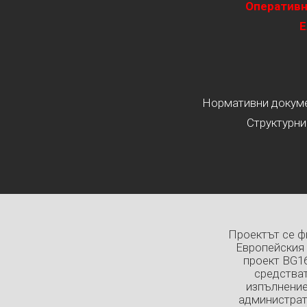
Оперативн
Е
Нормативни докумен
Структурни
Проектът се ф
Европейския 
проект BG1
средстват
изпълнение
администрат