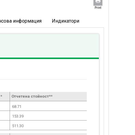
Print
нсова информация
Индикатори
*
Отчетена стойност**
68.71
153.39
511.30