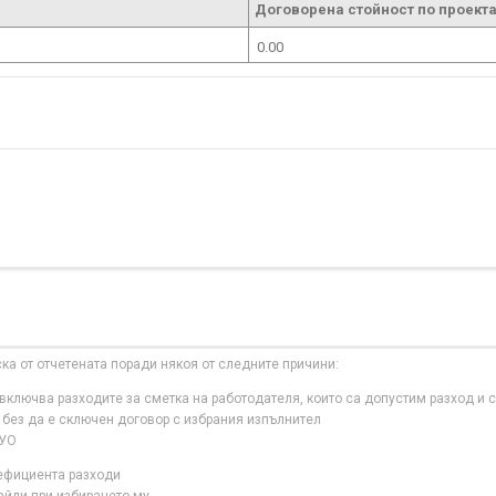
Договорена стойност по проекта
0.00
ска от отчетената поради някоя от следните причини:
ключва разходите за сметка на работодателя, които са допустим разход и с
 без да е сключен договор с избрания изпълнител
 УО
нефициента разходи