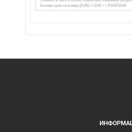
Елемент в светло синьо позволява показване на дет
Всички суми са в евро (EUR) /1 EUR = 1,95583 BGN
ИНФОРМАЦ