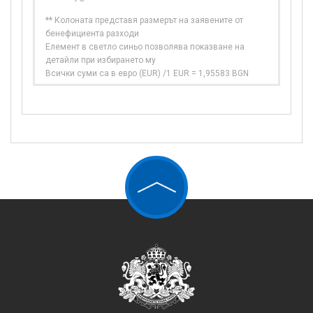
** Колоната представя размерът на заявените от
бенефициента разходи
Елемент в светло синьо позволява показване на
детайли при избирането му
Всички суми са в евро (EUR) /1 EUR = 1,95583 BGN