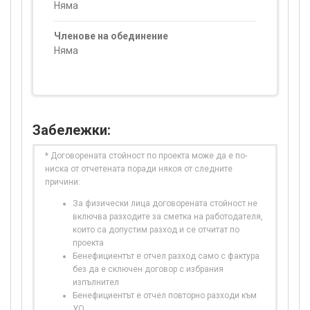
Няма
Членове на обединение
Няма
Забележки:
* Договорената стойност по проекта може да е по-
ниска от отчетената поради някоя от следните
причини:
За физически лица договорената стойност не
включва разходите за сметка на работодателя,
които са допустим разход и се отчитат по
проекта
Бенефициентът е отчел разход само с фактура
без да е сключен договор с избрания
изпълнител
Бенефициентът е отчел повторно разходи към
УО