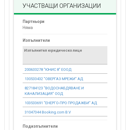
УЧАСТВАЩИ ОРГАНИЗАЦИИ
Партньори
Няма
Изпълнители
Изпълнител юридическо лице
Договор
стойност
проекта*
200633278 "ЮНИС 8" ЕООД
0.00
130533432 "ОВЕРГАЗ МРЕЖИ" АД
0.00
827184123 "ВОДОСНАБДЯВАНЕ И
0.00
КАНАЛИЗАЦИЯ" ООД
103533691 "ЕНЕРГО-ПРО ПРОДАЖБИ" АД
0.00
31047344 Booking.com B.V
0.00
Подизпълнители