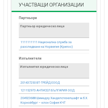
УЧАСТВАЩИ ОРГАНИЗАЦИИ
Партньори
Партньор юридическо лице
Договор
стойност
проекта*
1111111111 Национална служба за
0.00
разследване на Норвегия (Крипос)
Изпълнители
Изпълнител юридическо лице
Договор
стойност
проекта*
201437250 ВТ-ТРЕЙД ЕООД
3 460.42
121152973 АНТИСЕЛ БЪЛГАРИЯ ООД
230 433.52
204923688 Шимадзу Ханделсгезелшафт м.б.Х.
104 303.54
Корнойбург – клон София КЧТ