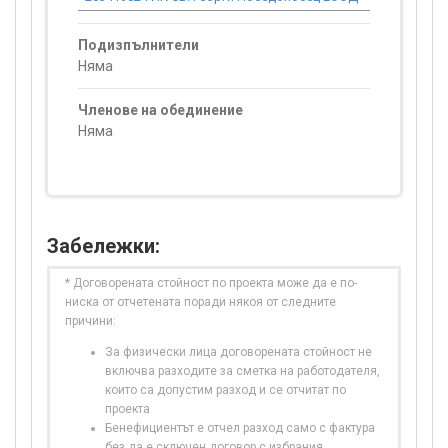
Подизпълнители
Няма
Членове на обединение
Няма
Забележки:
* Договорената стойност по проекта може да е по-
ниска от отчетената поради някоя от следните
причини:
За физически лица договорената стойност не
включва разходите за сметка на работодателя,
които са допустим разход и се отчитат по
проекта
Бенефициентът е отчел разход само с фактура
без да е сключен договор с избрания