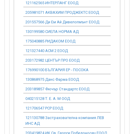
121162565 ИНТЕРЛАНГ ЕООД
24 521.56
205981071 АКВАХИМ ПРОДЖЕКТС ЕООД
53 989.35
201557566 Ди Ем Ай Дивелопмънт ЕООД
10 709.52
130199580 СИЕЛА НОРМА АД
66 365.69
175040885 РИДАКОМ ЕООД
9 175.64
121327440 АСМ 2 ЕООД
185 132.04
203172982 ЦЕНТЪР ПРО ЕООД
84 385.86
176990100 БЪЛГАРИЯ ЕР - ПОСОКА
0.00
130868975 Данс Фарма ЕООД
77 462.16
203189857 Фючър Стандартс ЕООД
99 947.34
040215128 Т. Е. А. М ООД
422 364.93
121706547 РСР ЕООД
50 464.51
121130788 Застрахователна компания ЛЕВ
4 639.43
ИНС АД
203419824 ИК Св. Георги Победоносец ЕООД
22 333.23