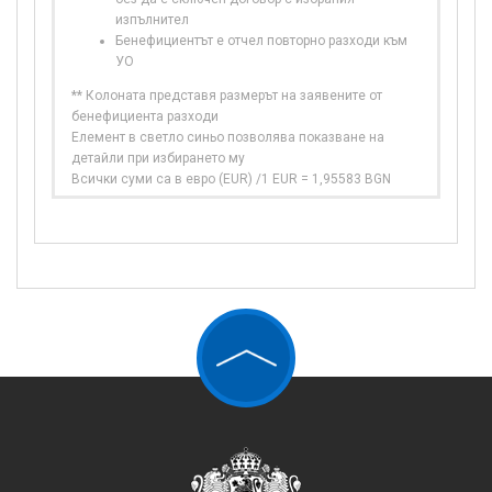
изпълнител
Бенефициентът е отчел повторно разходи към
УО
** Колоната представя размерът на заявените от
бенефициента разходи
Елемент в светло синьо позволява показване на
детайли при избирането му
Всички суми са в евро (EUR) /1 EUR = 1,95583 BGN