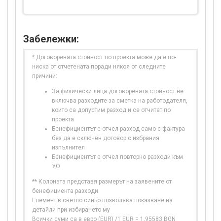
Забележки:
* Договорената стойност по проекта може да е по-
ниска от отчетената поради някоя от следните
причини:
За физически лица договорената стойност не
включва разходите за сметка на работодателя,
които са допустим разход и се отчитат по
проекта
Бенефициентът е отчел разход само с фактура
без да е сключен договор с избрания
изпълнител
Бенефициентът е отчел повторно разходи към
УО
** Колоната представя размерът на заявените от
бенефициента разходи
Елемент в светло синьо позволява показване на
детайли при избирането му
Всички суми са в евро (EUR) /1 EUR = 1,95583 BGN