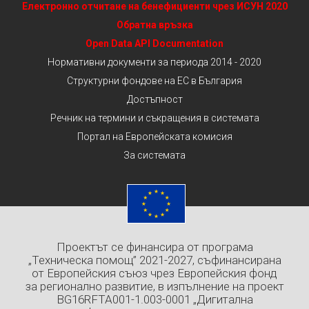
Електронно отчитане на бенефициенти чрез ИСУН 2020
Обратна връзка
Open Data API Documentation
Нормативни документи за периода 2014 - 2020
Структурни фондове на ЕС в България
Достъпност
Речник на термини и съкращения в системата
Портал на Европейската комисия
За системата
Проектът се финансира от програма
„Техническа помощ” 2021-2027, съфинансирана
от Европейския съюз чрез Европейския фонд
за регионално развитие, в изпълнение на проект
BG16RFTA001-1.003-0001 „Дигитална