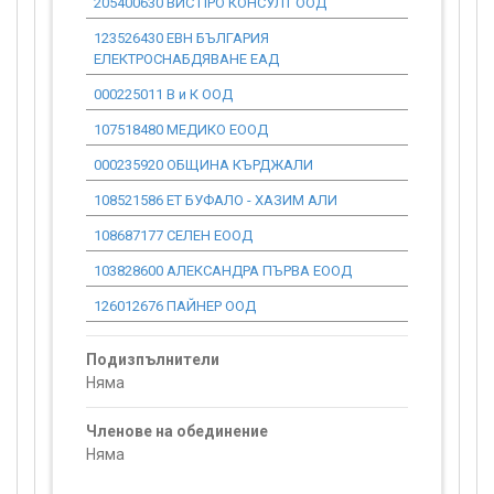
205400630 ВИС ПРО КОНСУЛТ ООД
0.00
123526430 ЕВН БЪЛГАРИЯ
0.00
ЕЛЕКТРОСНАБДЯВАНЕ ЕАД
000225011 В и К ООД
0.00
107518480 МЕДИКО ЕООД
0.00
000235920 ОБЩИНА КЪРДЖАЛИ
0.00
108521586 ЕТ БУФАЛО - ХАЗИМ АЛИ
0.00
108687177 СЕЛЕН ЕООД
0.00
103828600 АЛЕКСАНДРА ПЪРВА ЕООД
0.00
126012676 ПАЙНЕР ООД
0.00
Подизпълнители
Няма
Членове на обединение
Няма