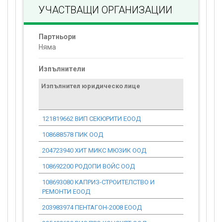
УЧАСТВАЩИ ОРГАНИЗАЦИИ
Партньори
Няма
Изпълнители
Изпълнител юридическо лице
Договор
стойност
проекта*
121819662 ВИП СЕКЮРИТИ ЕООД
0.00
108688578 ПИК ООД
0.00
204723940 ХИТ МИКС МЮЗИК ООД
0.00
108692200 РОДОПИ ВОЙС ООД
0.00
108693080 КАПРИЗ-СТРОИТЕЛСТВО И
0.00
РЕМОНТИ ЕООД
203983974 ПЕНТАГОН-2008 ЕООД
0.00