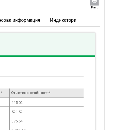
Print
нсова информация
Индикатори
*
Отчетена стойност**
115.02
521.52
375.54