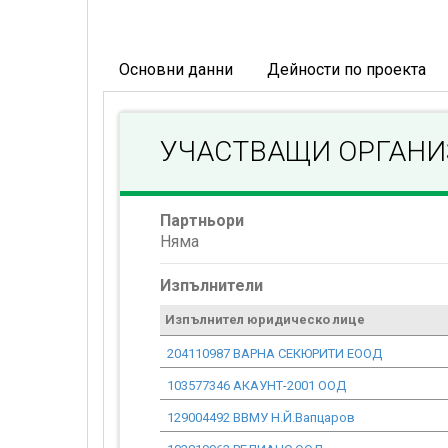
Основни данни
Дейности по проекта
УЧАСТВАЩИ ОРГАН
Партньори
Няма
Изпълнители
Изпълнител юридическо лице
204110987 ВАРНА СЕКЮРИТИ ЕООД
103577346 АКАУНТ-2001 ООД
129004492 ВВМУ Н.Й.Вапцаров