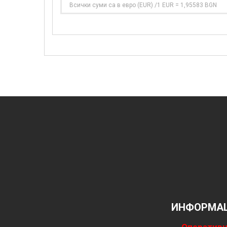
Всички суми са в евро (EUR) /1 EUR = 1,95583 BGN
ИНФОРМАЦ