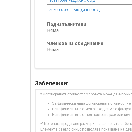
103819963 РЕДИАНС ООД
205000209 ЕГ Билдинг ЕООД
Подизпълнители
Няма
Членове на обединение
Няма
Забележки:
* Договорената стойност по проекта може да е по-ни
За физически лица договорената стойност не в
Бенефициентът е отчел разход само с фактура
Бенефициентът е отчел повторно разходи към
** Колоната представя размерът на заявените от бе
Елемент в светло синьо позволява показване на дет