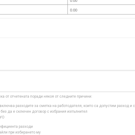
0.00
0.00
ска от отчетената поради някоя от следните причини:
ключва разходите за сметка на работодателя, които са допустим разход и с
 без да е сключен договор с избрания изпълнител
 УО
нефициента разходи
айли при избирането му