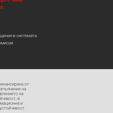
идатстване
20
ащения в системата
омисия
финансирана от
изпълнение на
влението на
йчивост, в
рмационна и
устойчивост.