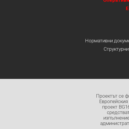
Оперативн
Е
Нормативни докумен
Структурни
Проектът се ф
Европейския 
проект BG1
средстват
изпълнение
администрат