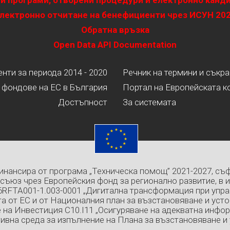
и програми, отворени процедури и електронно канд
лектронно отчитане на бенефициенти чрез ИСУН 20
Обратна връзка
Open Data API Documentation
ти за периода 2014 - 2020
Речник на термини и съкр
 фондове на ЕС в България
Портал на Европейската к
Достъпност
За системата
инансира от програма „Техническа помощ” 2021-2027, съ
съюз чрез Европейския фонд за регионално развитие, в 
6RFTA001-1.003-0001 „Дигитална трансформация при упра
а от ЕС и от Националния план за възстановяване и усто
 на Инвестиция C10.I11 „Осигуряване на адекватна инфо
ивна среда за изпълнение на Плана за възстановяване и 