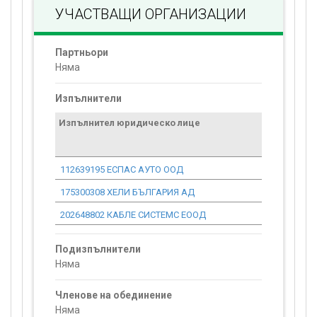
УЧАСТВАЩИ ОРГАНИЗАЦИИ
Партньори
Няма
Изпълнители
Изпълнител юридическо лице
Договор
стойност
проекта*
112639195 ЕСПАС АУТО ООД
22 105.70
175300308 ХЕЛИ БЪЛГАРИЯ АД
40 453.41
202648802 КАБЛЕ СИСТЕМС ЕООД
201 275.16
Подизпълнители
Няма
Членове на обединение
Няма