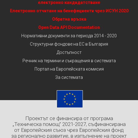
електронно кандидатстване
Електронно отчитане на бенефициенти чрез ИСУН 2020
Обратна връзка
Open Data API Documentation
Нормативни документи за периода 2014 - 2020
Структурни фондове на ЕС в България
Достъпност
Речник на термини и съкращения в системата
Портал на Европейската комисия
За системата
Проектът се финансира от програма
„Техническа помощ” 2021-2027, съфинансирана
от Европейския съюз чрез Европейския фонд
за регионално развитие, в изпълнение на проект