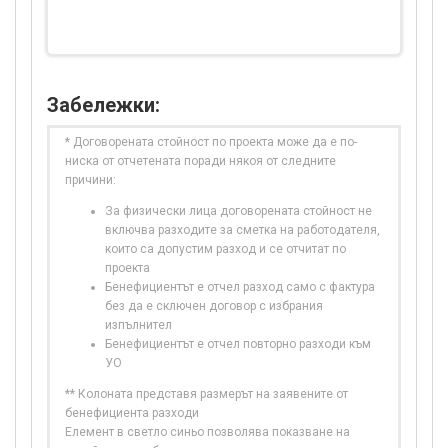
Забележки:
* Договорената стойност по проекта може да е по-
ниска от отчетената поради някоя от следните
причини:
За физически лица договорената стойност не
включва разходите за сметка на работодателя,
които са допустим разход и се отчитат по
проекта
Бенефициентът е отчел разход само с фактура
без да е сключен договор с избрания
изпълнител
Бенефициентът е отчел повторно разходи към
УО
** Колоната представя размерът на заявените от
бенефициента разходи
Елемент в светло синьо позволява показване на