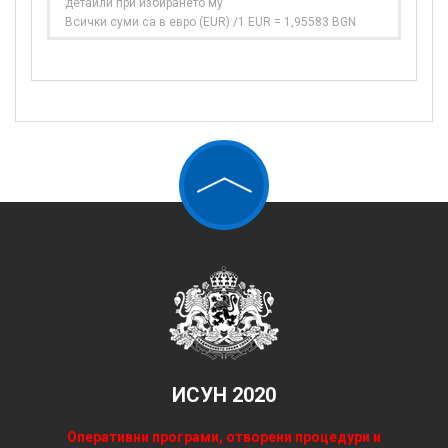
детайли при избирането му
Всички суми са в евро (EUR) /1 EUR = 1,95583 BGN
ИСУН 2020
Оперативни програми, отворени процедури и