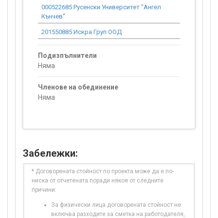
000522685 Русенски Университет "Ангел
35 235.68
Кънчев"
201550885 Искра Груп ООД
13 105.43
Подизпълнители
Няма
Членове на обединение
Няма
Забележки:
* Договорената стойност по проекта може да е по-
ниска от отчетената поради някоя от следните
причини:
За физически лица договорената стойност не
включва разходите за сметка на работодателя,