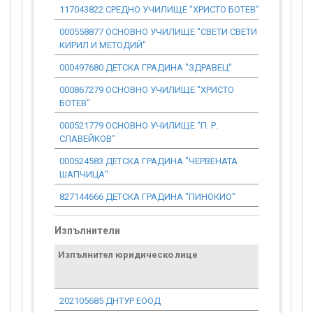
117043822 СРЕДНО УЧИЛИЩЕ "ХРИСТО БОТЕВ"
1 112.57
000558877 ОСНОВНО УЧИЛИЩЕ "СВЕТИ СВЕТИ
1 112.57
КИРИЛ И МЕТОДИЙ"
000497680 ДЕТСКА ГРАДИНА "ЗДРАВЕЦ"
1 112.57
000867279 ОСНОВНО УЧИЛИЩЕ "ХРИСТО
1 112.57
БОТЕВ"
000521779 ОСНОВНО УЧИЛИЩЕ "П. Р.
1 112.57
СЛАВЕЙКОВ"
000524583 ДЕТСКА ГРАДИНА "ЧЕРВЕНАТА
1 112.57
ШАПЧИЦА"
827144666 ДЕТСКА ГРАДИНА "ПИНОКИО"
1 112.57
Изпълнители
Изпълнител юридическо лице
Договор
стойност
проекта*
202105685 ДНТУР ЕООД
87 308.71