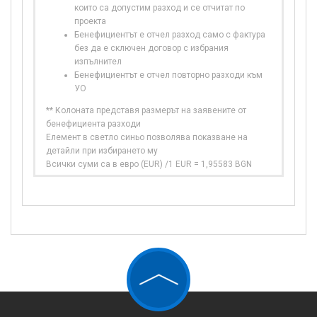
които са допустим разход и се отчитат по
проекта
Бенефициентът е отчел разход само с фактура
без да е сключен договор с избрания
изпълнител
Бенефициентът е отчел повторно разходи към
УО
** Колоната представя размерът на заявените от
бенефициента разходи
Елемент в светло синьо позволява показване на
детайли при избирането му
Всички суми са в евро (EUR) /1 EUR = 1,95583 BGN