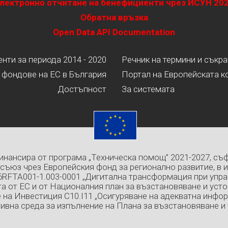
лектронно отчитане на бенефициенти чрез ИСУН 20
Обратна връзка
Open Data API Documentation
ти за периода 2014 - 2020
Речник на термини и съкр
 фондове на ЕС в България
Портал на Европейската к
Достъпност
За системата
инансира от програма „Техническа помощ” 2021-2027, съ
съюз чрез Европейския фонд за регионално развитие, в 
6RFTA001-1.003-0001 „Дигитална трансформация при упра
а от ЕС и от Националния план за възстановяване и усто
 на Инвестиция C10.I11 „Осигуряване на адекватна инфо
ивна среда за изпълнение на Плана за възстановяване и 