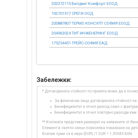
202372115 Билдинг Комфорт ЕООД
102701517 СРЕГИ ООД
200887807 ТЕРМО КОНСУЛТ СОФИЯ ЕООД
204963024 ТИТ ИНЖЕНЕРИНГ ЕООД
175254451 ТРЕЙС-СОФИЯ ЕАД
Забележки:
* Договорената стойност по проекта може да е по-ни
За физически лица договорената стойност не в
Бенефициентът е отчел разход само с фактура
Бенефициентът е отчел повторно разходи към
** Колоната представя размерът на заявените от бе
Елемент в светло синьо позволява показване на дет
Всички суми са в евро (EUR) /1 EUR = 1,95583 BGN