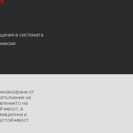
20
ащения в системата
омисия
финансирана от
изпълнение на
влението на
йчивост, в
рмационна и
устойчивост.