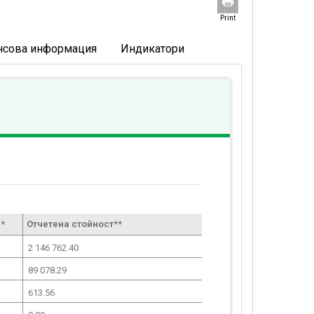
Print
нсова информация
Индикатори
*
Отчетена стойност**
2 146 762.40
89 078.29
613.56