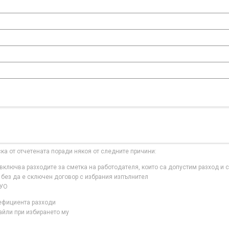
ска от отчетената поради някоя от следните причини:
ключва разходите за сметка на работодателя, които са допустим разход и с
 без да е сключен договор с избрания изпълнител
 УО
нефициента разходи
айли при избирането му