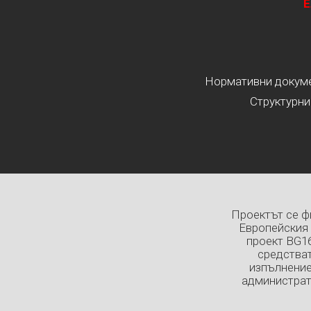
Е
Нормативни докумен
Структурни
Проектът се ф
Европейския 
проект BG1
средстват
изпълнение
администрат