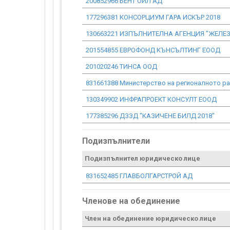
200852966 БЕНТ ОИЛ АД
177296381 КОНСОРЦИУМ ГАРА ИСКЪР 2018
130663221 ИЗПЪЛНИТЕЛНА АГЕНЦИЯ "ЖЕЛ
201554855 ЕВРОФОНД КЪНСЪЛТИНГ ЕООД
201020246 ТИНСА ООД
831661388 Министерство на регионалното р
130349902 ИНФРАПРОЕКТ КОНСУЛТ ЕООД
177385296 ДЗЗД "КАЗИЧЕНЕ БИЛД 2018"
Подизпълнители
Подизпълнител юридическо лице
831652485 ГЛАВБОЛГАРСТРОЙ АД
Членове на обединение
Член на обединение юридическо лице