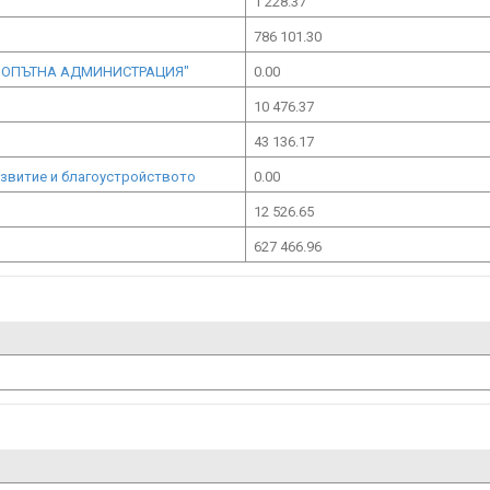
1 228.37
786 101.30
ЕЗОПЪТНА АДМИНИСТРАЦИЯ"
0.00
10 476.37
43 136.17
азвитие и благоустройството
0.00
12 526.65
627 466.96