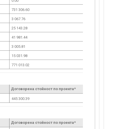
0.00
731 306.60
3 067.76
25 143.28
41 981.44
3 005.81
15 031.98
771 013.02
Договорена стойност по проекта*
445 300.39
Договорена стойност по проекта*