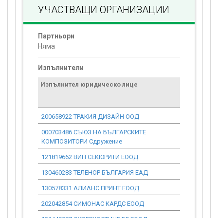
УЧАСТВАЩИ ОРГАНИЗАЦИИ
Партньори
Няма
Изпълнители
Изпълнител юридическо лице
Договор
стойност
проекта*
200658922 ТРАКИЯ ДИЗАЙН ООД
0.00
000703486 СЪЮЗ НА БЪЛГАРСКИТЕ
0.00
КОМПОЗИТОРИ Сдружение
121819662 ВИП СЕКЮРИТИ ЕООД
0.00
130460283 ТЕЛЕНОР БЪЛГАРИЯ ЕАД
0.00
130578331 АЛИАНС ПРИНТ ЕООД
0.00
202042854 СИМОНАС КАРДС ЕООД
0.00