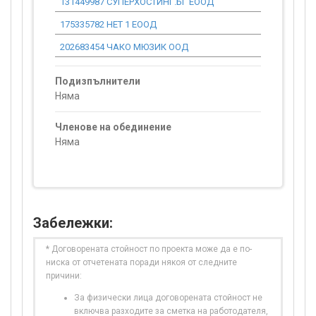
131449987 СУПЕРХОСТИНГ.БГ ЕООД
0.00
175335782 НЕТ 1 ЕООД
0.00
202683454 ЧАКО МЮЗИК ООД
0.00
Подизпълнители
Няма
Членове на обединение
Няма
Забележки:
* Договорената стойност по проекта може да е по-
ниска от отчетената поради някоя от следните
причини:
За физически лица договорената стойност не
включва разходите за сметка на работодателя,