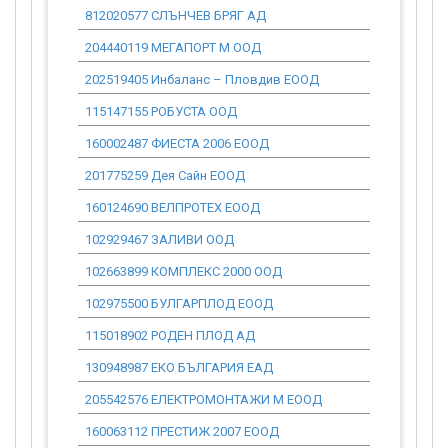
812020577 СЛЪНЧЕВ БРЯГ АД
0.00
204440119 МЕГАПОРТ М ООД
0.00
202519405 Инбаланс – Пловдив ЕООД
0.00
115147155 РОБУСТА ООД
0.00
160002487 ФИЕСТА 2006 ЕООД
0.00
201775259 Дея Сайн ЕООД
0.00
160124690 ВЕЛПРОТЕХ ЕООД
0.00
102929467 ЗАЛИВИ ООД
0.00
102663899 КОМПЛЕКС 2000 ООД
0.00
102975500 БУЛГАРПЛОД ЕООД
0.00
115018902 РОДЕН ПЛОД АД
0.00
130948987 ЕКО БЪЛГАРИЯ ЕАД
0.00
205542576 ЕЛЕКТРОМОНТАЖИ М ЕООД
0.00
160063112 ПРЕСТИЖ 2007 ЕООД
0.00