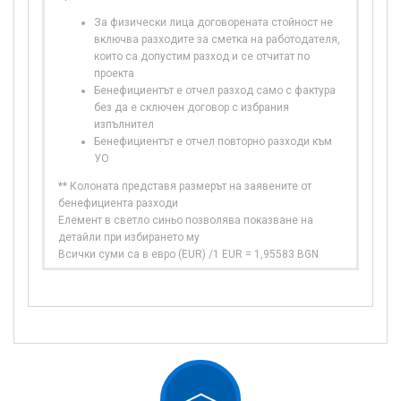
За физически лица договорената стойност не
включва разходите за сметка на работодателя,
които са допустим разход и се отчитат по
проекта
Бенефициентът е отчел разход само с фактура
без да е сключен договор с избрания
изпълнител
Бенефициентът е отчел повторно разходи към
УО
** Колоната представя размерът на заявените от
бенефициента разходи
Елемент в светло синьо позволява показване на
детайли при избирането му
Всички суми са в евро (EUR) /1 EUR = 1,95583 BGN