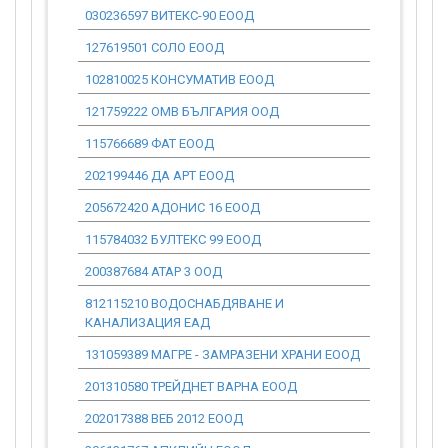
030236597 ВИТЕКС-90 ЕООД
0.00
127619501 СОЛО ЕООД
0.00
102810025 КОНСУМАТИВ ЕООД
0.00
121759222 ОМВ БЪЛГАРИЯ ООД
0.00
115766689 ФАТ ЕООД
0.00
202199446 ДА АРТ ЕООД
0.00
205672420 АДОНИС 16 ЕООД
0.00
115784032 БУЛТЕКС 99 ЕООД
0.00
200387684 АТАР 3 ООД
0.00
812115210 ВОДОСНАБДЯВАНЕ И
0.00
КАНАЛИЗАЦИЯ ЕАД
131059389 МАГРЕ - ЗАМРАЗЕНИ ХРАНИ ЕООД
0.00
201310580 ТРЕЙДНЕТ ВАРНА ЕООД
0.00
202017388 ВЕБ 2012 ЕООД
0.00