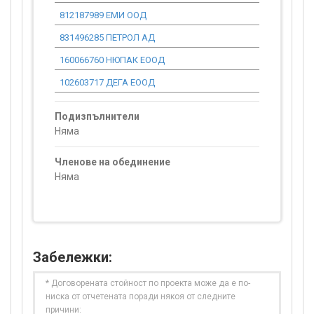
812187989 ЕМИ ООД
0.00
831496285 ПЕТРОЛ АД
0.00
160066760 НЮПАК ЕООД
0.00
102603717 ДЕГА ЕООД
0.00
Подизпълнители
Няма
Членове на обединение
Няма
Забележки:
* Договорената стойност по проекта може да е по-
ниска от отчетената поради някоя от следните
причини: