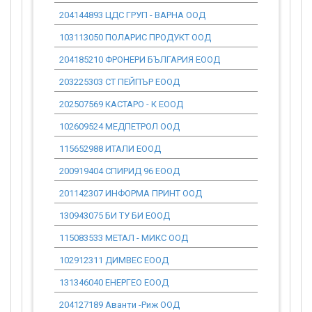
204144893 ЦДС ГРУП - ВАРНА ООД
0.00
103113050 ПОЛАРИС ПРОДУКТ ООД
0.00
204185210 ФРОНЕРИ БЪЛГАРИЯ ЕООД
0.00
203225303 СТ ПЕЙПЪР ЕООД
0.00
202507569 КАСТАРО - К ЕООД
0.00
102609524 МЕДПЕТРОЛ ООД
0.00
115652988 ИТАЛИ ЕООД
0.00
200919404 СПИРИД 96 ЕООД
0.00
201142307 ИНФОРМА ПРИНТ ООД
0.00
130943075 БИ ТУ БИ ЕООД
0.00
115083533 МЕТАЛ - МИКС ООД
0.00
102912311 ДИМВЕС ЕООД
0.00
131346040 ЕНЕРГЕО ЕООД
0.00
204127189 Аванти -Риж ООД
0.00