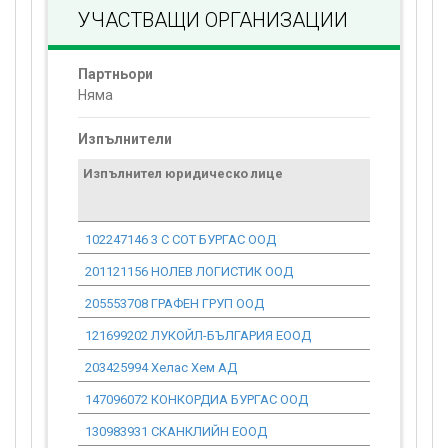
УЧАСТВАЩИ ОРГАНИЗАЦИИ
Партньори
Няма
Изпълнители
Изпълнител юридическо лице
Договор
стойност
проекта*
102247146 3 С СОТ БУРГАС ООД
0.00
201121156 НОЛЕВ ЛОГИСТИК ООД
0.00
205553708 ГРАФЕН ГРУП ООД
0.00
121699202 ЛУКОЙЛ-БЪЛГАРИЯ ЕООД
0.00
203425994 Хелас Хем АД
0.00
147096072 КОНКОРДИА БУРГАС ООД
0.00
130983931 СКАНКЛИЙН ЕООД
0.00