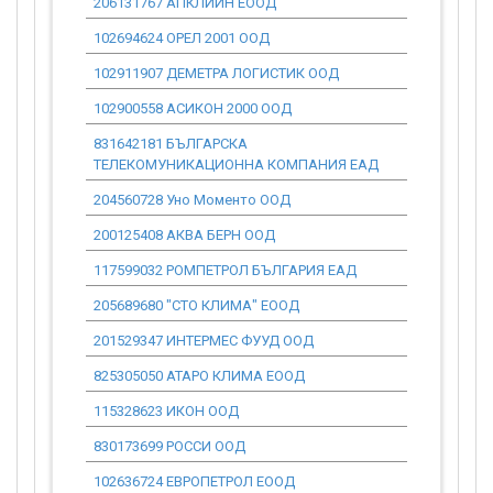
206131767 АПКЛИЙН ЕООД
0.00
102694624 ОРЕЛ 2001 ООД
0.00
102911907 ДЕМЕТРА ЛОГИСТИК ООД
0.00
102900558 АСИКОН 2000 ООД
0.00
831642181 БЪЛГАРСКА
0.00
ТЕЛЕКОМУНИКАЦИОННА КОМПАНИЯ ЕАД
204560728 Уно Моменто ООД
0.00
200125408 АКВА БЕРН ООД
0.00
117599032 РОМПЕТРОЛ БЪЛГАРИЯ ЕАД
0.00
205689680 "СТО КЛИМА" ЕООД
0.00
201529347 ИНТЕРМЕС ФУУД ООД
0.00
825305050 АТАРО КЛИМА ЕООД
0.00
115328623 ИКОН ООД
0.00
830173699 РОССИ ООД
0.00
102636724 ЕВРОПЕТРОЛ ЕООД
0.00