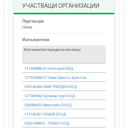
УЧАСТВАЩИ ОРГАНИЗАЦИИ
Партньори
Няма
Изпълнители
Изпълнител юридическо лице
Договор
стойност
проекта*
131468980 А1 България ЕАД
31.89
127553866 ЕТ Хеви-Христо Христов
0.00
204142846 ХМИ ТРЕЙДИ ЕООД
37.79
127585942 Кулинар груп ООД
13 281.15
200584023 Ивентиво ЕООД
0.00
115742567 ПЕШЕВ ЕООД
981.68
202619989 Е - ПЛАНТ ООД
180 188.75