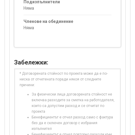
Подизпълнители
Няма
Членове на обединение
Няма
Забележки:
* Договорената стойност по проекта може да е по-
ниска от отчетената поради някоя от следните
причини:
За физически лица договорената стойност не
включва разходите за сметка на работодателя,
които са допустим разход и се отчитат по
проекта
Бенефициентът е отчел разход само с фактура
без да е сключен договор с избрания
изпълнител
Бенефициентът е отчел повторно разходи към