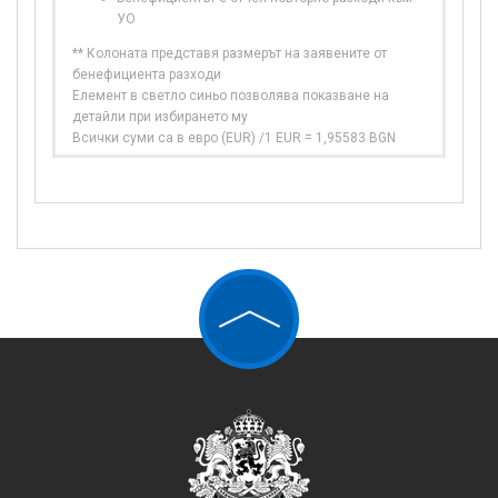
УО
** Колоната представя размерът на заявените от
бенефициента разходи
Елемент в светло синьо позволява показване на
детайли при избирането му
Всички суми са в евро (EUR) /1 EUR = 1,95583 BGN