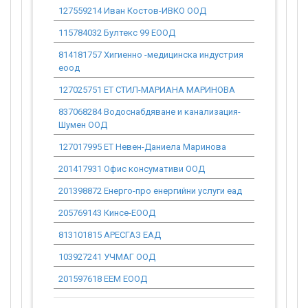
127559214 Иван Костов-ИВКО ООД
441.63
115784032 Бултекс 99 ЕООД
0.00
814181757 Хигиенно -медицинска индустрия
12.88
еоод
127025751 ЕТ СТИЛ-МАРИАНА МАРИНОВА
488.43
837068284 Водоснабдяване и канализация-
0.00
Шумен ООД
127017995 ЕТ Невен-Даниела Маринова
0.00
201417931 Офис консумативи ООД
1 116.66
201398872 Енерго-про енергийни услуги еад
501.99
205769143 Кинсе-ЕООД
0.00
813101815 АРЕСГАЗ ЕАД
0.00
103927241 УЧМАГ ООД
0.00
201597618 ЕЕМ ЕООД
0.00