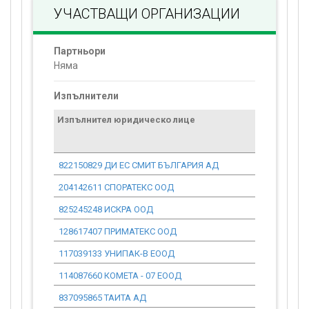
УЧАСТВАЩИ ОРГАНИЗАЦИИ
Партньори
Няма
Изпълнители
Изпълнител юридическо лице
Договор
стойност
проекта*
822150829 ДИ ЕС СМИТ БЪЛГАРИЯ АД
0.00
204142611 СПОРАТЕКС ООД
0.00
825245248 ИСКРА ООД
0.00
128617407 ПРИМАТЕКС ООД
0.00
117039133 УНИПАК-В ЕООД
0.00
114087660 КОМЕТА - 07 ЕООД
0.00
837095865 ТАИТА АД
0.00