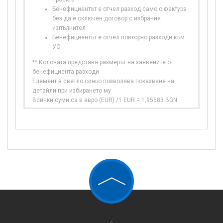
Бенефициентът е отчел разход само с фактура
без да е сключен договор с избрания
изпълнител
Бенефициентът е отчел повторно разходи към
УО
** Колоната представя размерът на заявените от
бенефициента разходи
Елемент в светло синьо позволява показване на
детайли при избирането му
Всички суми са в евро (EUR) /1 EUR = 1,95583 BGN