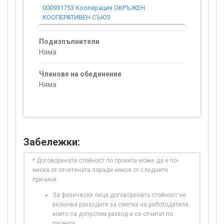
000931753 Кооперация ОКРЪЖЕН
0.00
КООПЕРАТИВЕН СЪЮЗ
Подизпълнители
Няма
Членове на обединение
Няма
Забележки:
* Договорената стойност по проекта може да е по-
ниска от отчетената поради някоя от следните
причини:
За физически лица договорената стойност не
включва разходите за сметка на работодателя,
които са допустим разход и се отчитат по
проекта