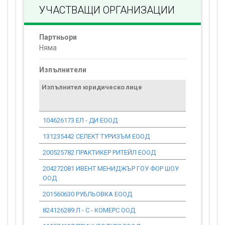
УЧАСТВАЩИ ОРГАНИЗАЦИИ
Партньори
Няма
Изпълнители
Изпълнител юридическо лице
Договор
стойност
проекта*
104626173 ЕЛ - ДИ ЕООД
0.00
131235442 СЕЛЕКТ ТУРИЗЪМ ЕООД
0.00
200525782 ПРАКТИКЕР РИТЕЙЛ ЕООД
0.00
204272081 ИВЕНТ МЕНИДЖЪР ГОУ ФОР ШОУ
0.00
ООД
201560630 РУБЛЬОВКА ЕООД
0.00
824126289 Л - С - КОМЕРС ООД
0.00