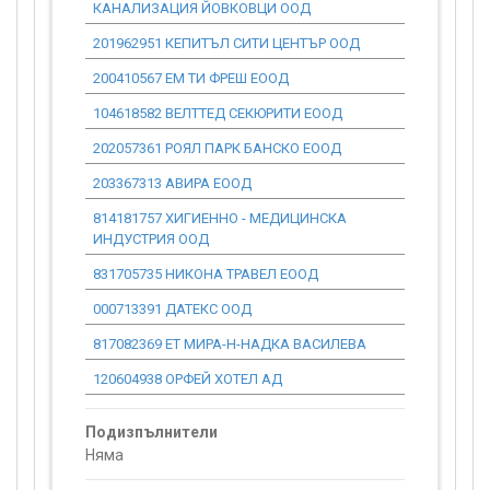
КАНАЛИЗАЦИЯ ЙОВКОВЦИ ООД
201962951 КЕПИТЪЛ СИТИ ЦЕНТЪР ООД
0.00
200410567 ЕМ ТИ ФРЕШ ЕООД
0.00
104618582 ВЕЛТТЕД СЕКЮРИТИ ЕООД
0.00
202057361 РОЯЛ ПАРК БАНСКО ЕООД
0.00
203367313 АВИРА ЕООД
0.00
814181757 ХИГИЕННО - МЕДИЦИНСКА
0.00
ИНДУСТРИЯ ООД
831705735 НИКОНА ТРАВЕЛ ЕООД
0.00
000713391 ДАТЕКС ООД
0.00
817082369 ЕТ МИРА-Н-НАДКА ВАСИЛЕВА
0.00
120604938 ОРФЕЙ ХОТЕЛ АД
0.00
Подизпълнители
Няма