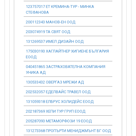
123757017 ЕТ КРЕМИНА-ТУР - МИНКА
0.00
СТЕФАНОВА
200112343 МАНОВ-ЕН ООД
0.00
203074919 ТА СВЯТ ООД
0.00
131269537 ИМЕЛ ДИЗАЙН ООД
0.00
175030193 ХАГЛАЙТНЕР ХИГИЕНЕ БЪЛГАРИЯ
0.00
ЕООД
040451865 ЗАСТРАХОВАТЕЛНА КОМПАНИЯ
0.00
УНИКА АД
130533432 ОВЕРГАЗ МРЕЖИ АД
0.00
202532057 ЕДЕЛВАЙС ТРАВЕЛ ООД
0.00
131059318 ЕЛБРУС ХОЛИДЕЙС ЕООД
0.00
202187369 ХЕПИ ТУР ГРУП ЕООД
0.00
205287093 МЕТАМОРФОЗИ 19 ЕООД
0.00
131273368 ПРОПЪРТИ МЕНИДЖМЪНТ БГ ООД
0.00