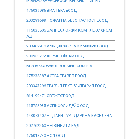
IE9692928F FACEBOOK IRELAND LIMITED
0.00
175039986 ВИА ТЕРА ЕООД
0.00
203293699 ПОЖАРНА БЕЗОПАСНОСТ ЕООД
0.00
115035506 БАЛНЕОЛОЖКИ КОМПЛЕКС ХИСАР
0.00
АД
203469930 Агенция за СПА и почивки ЕООД
0.00
200959772 ХЕРМЕС ФЛАЙ ООД
0.00
NL805734958B01 BOOKING.COM B.V.
0.00
175238387 АСТРА ТРАВЕЛ ЕООД
0.00
203347296 ТРАВЪЛ ГРУП БЪЛГАРИЯ ЕООД
0.00
814190471 СВЕЖЕСТ ООД
0.00
115752935 АСПИХОЛИДЕЙС ООД
0.00
123073407 ЕТ ДАРИ ТУР - ДАРИНА ВАСИЛЕВА
0.00
202762250 НЕТФИНИТИ ЕАД
0.00
175018740 НС 1 ООД
0.00