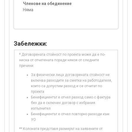
Членове на обединение
Няма
Забележки:
* Договорената стойност по проекта може да е по-
ниска от отчетената поради някоя от следните
причини:
За физически лица договорената стойност не
включва разходите за сметка на работодателя,
които са допустим разход и се отчитат по
проекта
Бенефициентът е отчел разход само с фактура
без да е сключен договор с избрания
изпълнител
Бенефициентът е отчел повторно разходи към
УО
** Колоната представя размерът на заявените от