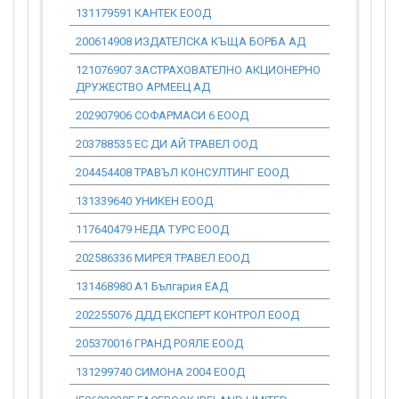
131179591 КАНТЕК ЕООД
0.00
200614908 ИЗДАТЕЛСКА КЪЩА БОРБА АД
0.00
121076907 ЗАСТРАХОВАТЕЛНО АКЦИОНЕРНО
0.00
ДРУЖЕСТВО АРМЕЕЦ АД
202907906 СОФАРМАСИ 6 ЕООД
0.00
203788535 ЕС ДИ АЙ ТРАВЕЛ ООД
0.00
204454408 ТРАВЪЛ КОНСУЛТИНГ ЕООД
0.00
131339640 УНИКЕН ЕООД
0.00
117640479 НЕДА ТУРС ЕООД
0.00
202586336 МИРЕЯ ТРАВЕЛ ЕООД
0.00
131468980 А1 България ЕАД
0.00
202255076 ДДД ЕКСПЕРТ КОНТРОЛ ЕООД
0.00
205370016 ГРАНД РОЯЛЕ ЕООД
0.00
131299740 СИМОНА 2004 ЕООД
0.00