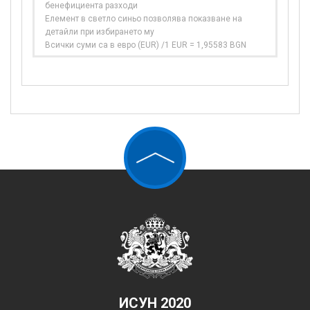
бенефициента разходи
Елемент в светло синьо позволява показване на
детайли при избирането му
Всички суми са в евро (EUR) /1 EUR = 1,95583 BGN
ИСУН 2020