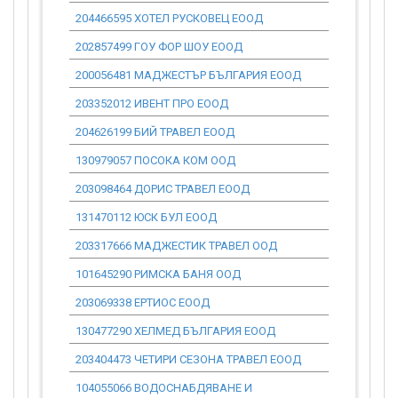
204466595 ХОТЕЛ РУСКОВЕЦ ЕООД
0.00
202857499 ГОУ ФОР ШОУ ЕООД
0.00
200056481 МАДЖЕСТЪР БЪЛГАРИЯ ЕООД
0.00
203352012 ИВЕНТ ПРО ЕООД
0.00
204626199 БИЙ ТРАВЕЛ ЕООД
0.00
130979057 ПОСОКА КОМ ООД
0.00
203098464 ДОРИС ТРАВЕЛ ЕООД
0.00
131470112 ЮСК БУЛ ЕООД
0.00
203317666 МАДЖЕСТИК ТРАВЕЛ ООД
0.00
101645290 РИМСКА БАНЯ ООД
0.00
203069338 ЕРТИОС ЕООД
0.00
130477290 ХЕЛМЕД БЪЛГАРИЯ ЕООД
0.00
203404473 ЧЕТИРИ СЕЗОНА ТРАВЕЛ ЕООД
0.00
104055066 ВОДОСНАБДЯВАНЕ И
0.00