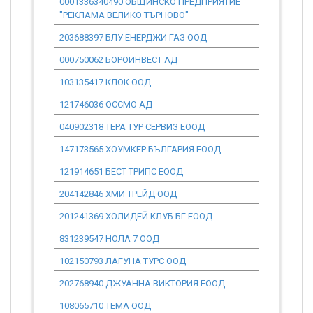
0001336340490 ОБЩИНСКО ПРЕДПРИЯТИЕ
0.00
"РЕКЛАМА ВЕЛИКО ТЪРНОВО"
203688397 БЛУ ЕНЕРДЖИ ГАЗ ООД
0.00
000750062 БОРОИНВЕСТ АД
0.00
103135417 КЛОК ООД
0.00
121746036 ОССМО АД
0.00
040902318 ТЕРА ТУР СЕРВИЗ ЕООД
0.00
147173565 ХОУМКЕР БЪЛГАРИЯ ЕООД
0.00
121914651 БЕСТ ТРИПС ЕООД
0.00
204142846 ХМИ ТРЕЙД ООД
0.00
201241369 ХОЛИДЕЙ КЛУБ БГ ЕООД
0.00
831239547 НОЛА 7 ООД
0.00
102150793 ЛАГУНА ТУРС ООД
0.00
202768940 ДЖУАННА ВИКТОРИЯ ЕООД
0.00
108065710 ТЕМА ООД
0.00