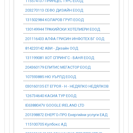
115574137 ПРИНЦЕС ТУРС ЕООД
0.00
203270113 СЕФО ДИЗАЙН ЕООД
0.00
131502984 КОЛАРОВ ГРУП ЕООД
0.00
130149944 ТРАКИЙСКИ ХОТЕЛИЕРИ ЕООД
0.00
201116433 АЛФА ГРИСИН ИНФОТЕХ БГ ООД
0.00
814220142 АВИ - Дизайн ООД
0.00
131199081 ХОТ СПРИНГС - БАНЯ ЕООД
0.00
204360179 ЕЛИТИС МЕГАСТОР ЕООД
0.00
107593885 НЮ УЪРЛД ЕООД
0.00
030160135 ЕТ ЕГРОЯ - Н - НЕДЯЛКО НЕДЯЛКОВ
0.00
126734640 КАСИА ТУР ЕООД
0.00
IE6388047V GOOGLE IRELAND LTD
0.00
201398872 ЕНЕРГО-ПРО Енергийни услуги ЕАД
0.00
115100705 Кулбокс АД
0.00