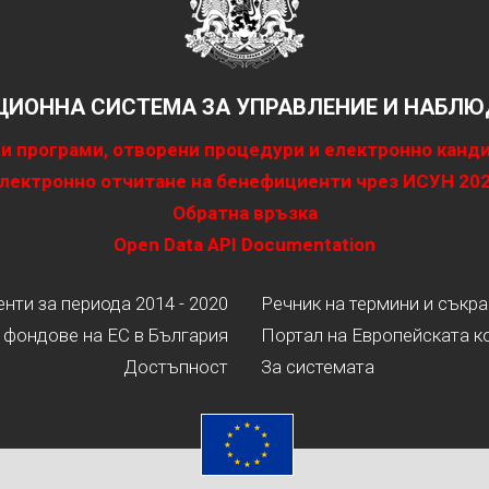
ИОННА СИСТЕМА ЗА УПРАВЛЕНИЕ И НАБЛЮД
и програми, отворени процедури и електронно канд
лектронно отчитане на бенефициенти чрез ИСУН 20
Обратна връзка
Open Data API Documentation
ти за периода 2014 - 2020
Речник на термини и съкр
 фондове на ЕС в България
Портал на Европейската к
Достъпност
За системата