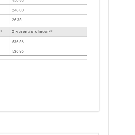
450.96
246.00
26.38
*
Отчетена стойност**
536.86
536.86