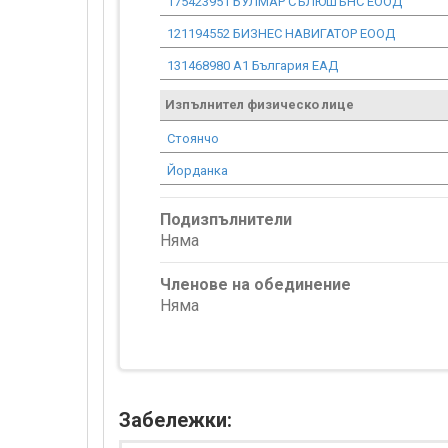
175423951 БУЛМАР СЪЛЮШЪНС ЕООД
121194552 БИЗНЕС НАВИГАТОР ЕООД
131468980 А1 България ЕАД
Изпълнител физическо лице
Стоянчо
Йорданка
Подизпълнители
Няма
Членове на обединение
Няма
Забележки: