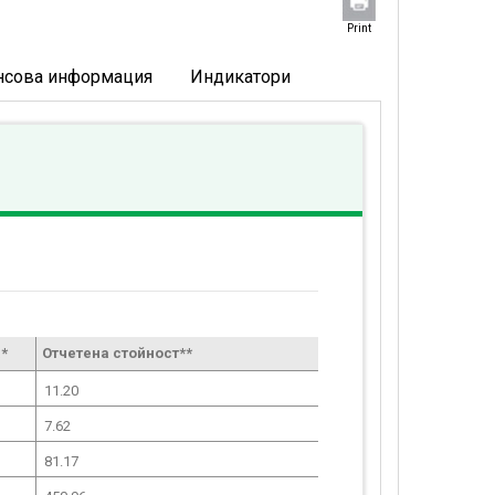
Print
нсова информация
Индикатори
*
Отчетена стойност**
11.20
7.62
81.17