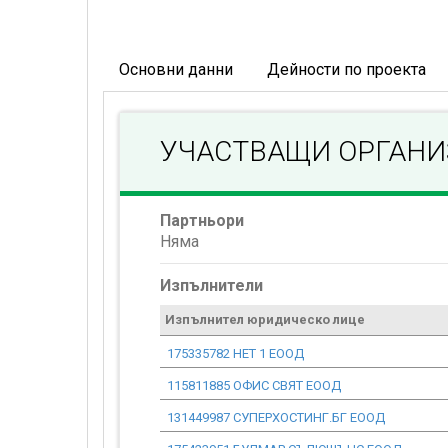
Основни данни
Дейности по проекта
УЧАСТВАЩИ ОРГАН
Партньори
Няма
Изпълнители
Изпълнител юридическо лице
175335782 НЕТ 1 ЕООД
115811885 ОФИС СВЯТ ЕООД
131449987 СУПЕРХОСТИНГ.БГ ЕООД