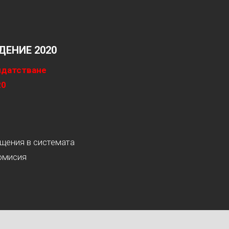
ЕНИЕ 2020
идатстване
20
ащения в системата
омисия