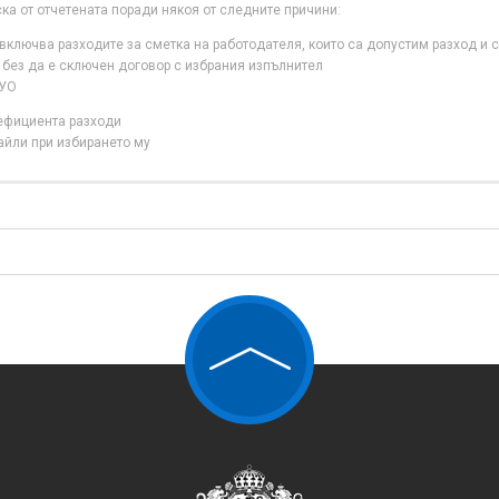
ска от отчетената поради някоя от следните причини:
ключва разходите за сметка на работодателя, които са допустим разход и с
 без да е сключен договор с избрания изпълнител
 УО
нефициента разходи
айли при избирането му