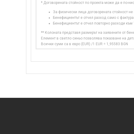
* Договорената стойност по проекта може да е по-ни
За физически лица договорената стойност не в
Бенефициентът е отчел разход само с фактура
Бенефициентът е отчел повторно разходи към
** Колоната представя размерът на заявените от бе
Елемент в светло синьо позволява показване на дет
Всички суми са в евро (EUR) /1 EUR = 1,95583 BGN