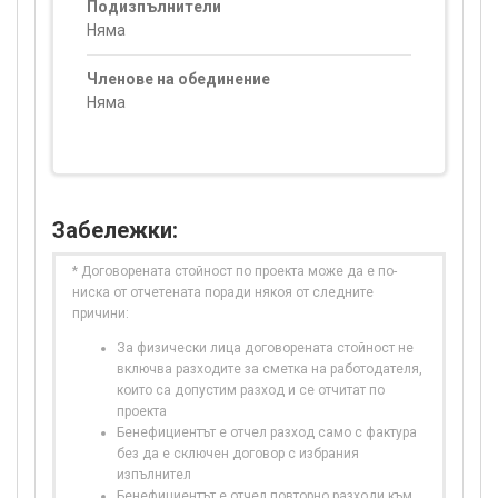
Подизпълнители
Няма
Членове на обединение
Няма
Забележки:
* Договорената стойност по проекта може да е по-
ниска от отчетената поради някоя от следните
причини:
За физически лица договорената стойност не
включва разходите за сметка на работодателя,
които са допустим разход и се отчитат по
проекта
Бенефициентът е отчел разход само с фактура
без да е сключен договор с избрания
изпълнител
Бенефициентът е отчел повторно разходи към