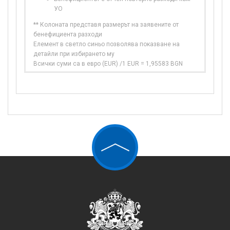
УО
** Колоната представя размерът на заявените от
бенефициента разходи
Елемент в светло синьо позволява показване на
детайли при избирането му
Всички суми са в евро (EUR) /1 EUR = 1,95583 BGN