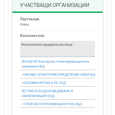
УЧАСТВАЩИ ОРГАНИЗАЦИИ
Партньори
Няма
Изпълнители
Изпълнител юридическо лице
Договор
стойност
проекта*
831642181 Българска телекомуникационна
0.00
компания ЕАД
104518621 ЕЛЕКТРОРАЗПРЕДЕЛЕНИЕ СЕВЕР АД
0.00
123655865 РИТЪМ-4-ТБ ООД
0.00
827184123 ВОДОСНАБДЯВАНЕ И
0.00
КАНАЛИЗАЦИЯ ООД
117005106 ТОПЛОФИКАЦИЯ РУСЕ ЕАД
0.00