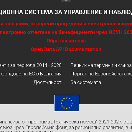
ИОННА СИСТЕМА ЗА УПРАВЛЕНИЕ И НАБЛЮД
и програми, отворени процедури и електронно канд
лектронно отчитане на бенефициенти чрез ИСУН 20
Обратна връзка
Open Data API Documentation
ти за периода 2014 - 2020
Речник на термини и съкр
 фондове на ЕС в България
Портал на Европейската к
Достъпност
За системата
инансира от програма „Техническа помощ” 2021-2027, съ
съюз чрез Европейския фонд за регионално развитие, в 