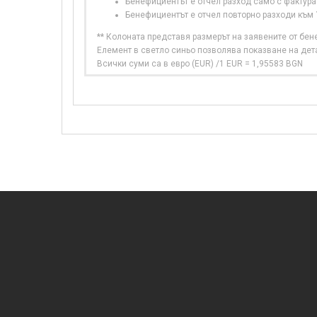
Бенефициентът е отчел разход само с фактура
Бенефициентът е отчел повторно разходи към
** Колоната представя размерът на заявените от бе
Елемент в светло синьо позволява показване на дет
Всички суми са в евро (EUR) /1 EUR = 1,95583 BGN