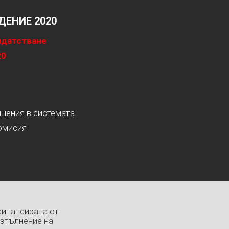
ЕНИЕ 2020
идатстване
20
ащения в системата
омисия
финансирана от
изпълнение на