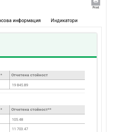
Print
нсова информация
Индикатори
*
Отчетена стойност
19 845.89
*
Отчетена стойност**
105.48
11 703.47