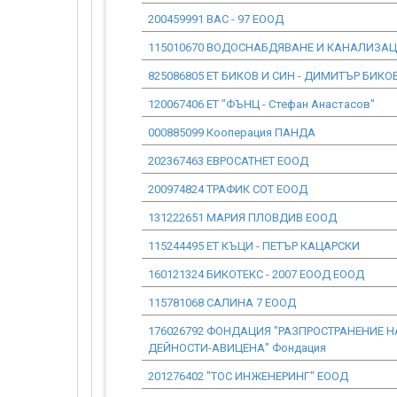
200459991 ВАС - 97 ЕООД
115010670 ВОДОСНАБДЯВАНЕ И КАНАЛИЗА
825086805 ЕТ БИКОВ И СИН - ДИМИТЪР БИКО
120067406 ЕТ "ФЪНЦ - Стефан Анастасов"
000885099 Кооперация ПАНДА
202367463 ЕВРОСАТНЕТ ЕООД
200974824 ТРАФИК СОТ ЕООД
131222651 МАРИЯ ПЛОВДИВ ЕООД
115244495 ЕТ КЪЦИ - ПЕТЪР КАЦАРСКИ
160121324 БИКОТЕКС - 2007 ЕООД ЕООД
115781068 САЛИНА 7 ЕООД
176026792 ФОНДАЦИЯ "РАЗПРОСТРАНЕНИЕ 
ДЕЙНОСТИ-АВИЦЕНА" Фондация
201276402 "ТОС ИНЖЕНЕРИНГ" ЕООД