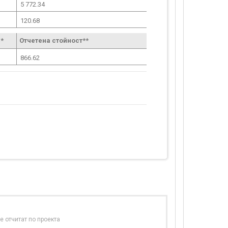
5 772.34
120.68
*
Отчетена стойност**
866.62
е отчитат по проекта