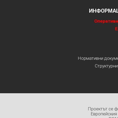
ИНФОРМАЦ
Оперативн
Е
Нормативни докумен
Структурни
Проектът се ф
Европейския 