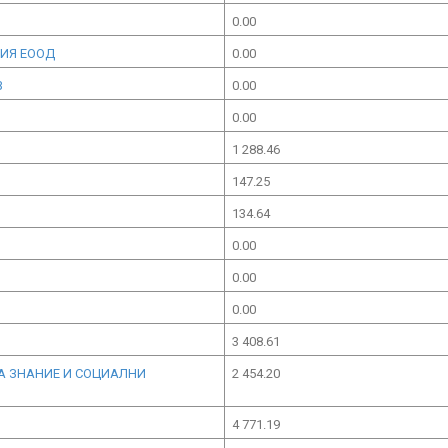
0.00
ЦИЯ ЕООД
0.00
В
0.00
0.00
1 288.46
147.25
134.64
0.00
0.00
0.00
3 408.61
НА ЗНАНИЕ И СОЦИАЛНИ
2 454.20
4 771.19