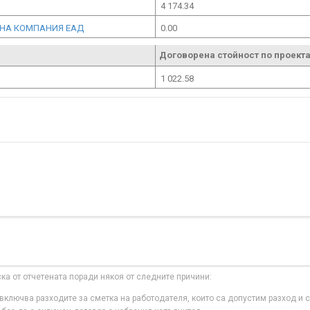
4 174.34
ННА КОМПАНИЯ ЕАД
0.00
Договорена стойност по проекта
1 022.58
ска от отчетената поради някоя от следните причини:
ключва разходите за сметка на работодателя, които са допустим разход и с