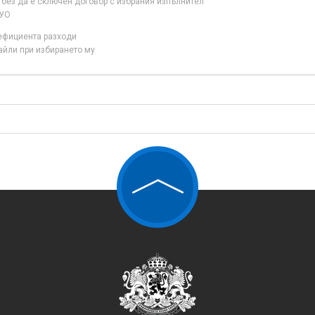
 без да е сключен договор с избрания изпълнител
 УО
нефициента разходи
айли при избирането му