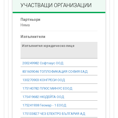
УЧАСТВАЩИ ОРГАНИЗАЦИИ
Партньори
Няма
Изпълнители
Изпълнител юридическо лице
Договор
стойност
проекта*
200249982 Софтхаус ООД
0.00
831609046 ТОПЛОФИКАЦИЯ СОФИЯ ЕАД
0.00
130270903 КОНГРЕСИ ООД
5 112.92
175140782 ПЛЮС МИНУС ЕООД
0.00
175419682 НЮДЕЙТА ООД
0.00
175241938 Геомар - 1 ЕООД
0.00
175133827 ЧЕЗ ЕЛЕКТРО БЪЛГАРИЯ АД
67.18