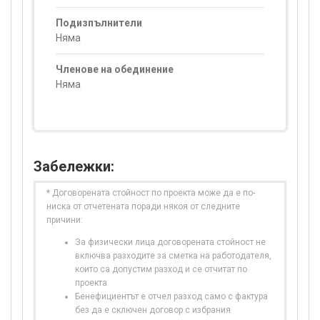
Подизпълнители
Няма
Членове на обединение
Няма
Забележки:
* Договорената стойност по проекта може да е по-
ниска от отчетената поради някоя от следните
причини:
За физически лица договорената стойност не
включва разходите за сметка на работодателя,
които са допустим разход и се отчитат по
проекта
Бенефициентът е отчел разход само с фактура
без да е сключен договор с избрания