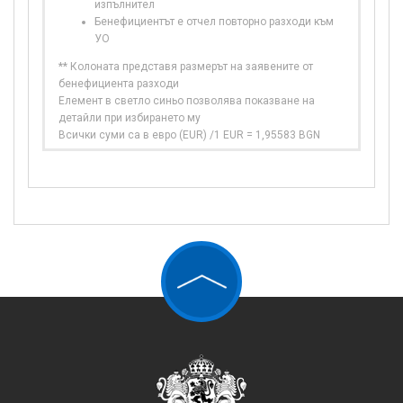
изпълнител
Бенефициентът е отчел повторно разходи към
УО
** Колоната представя размерът на заявените от
бенефициента разходи
Елемент в светло синьо позволява показване на
детайли при избирането му
Всички суми са в евро (EUR) /1 EUR = 1,95583 BGN