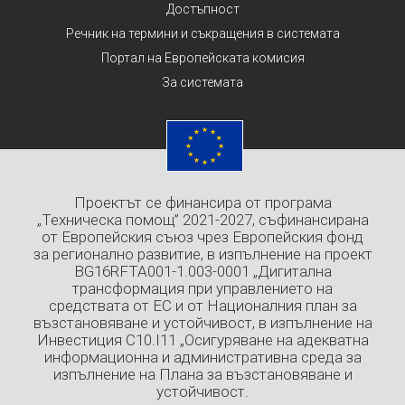
Достъпност
Речник на термини и съкращения в системата
Портал на Европейската комисия
За системата
Проектът се финансира от програма
„Техническа помощ” 2021-2027, съфинансирана
от Европейския съюз чрез Европейския фонд
за регионално развитие, в изпълнение на проект
BG16RFTA001-1.003-0001 „Дигитална
трансформация при управлението на
средствата от ЕС и от Националния план за
възстановяване и устойчивост, в изпълнение на
Инвестиция C10.I11 „Осигуряване на адекватна
информационна и административна среда за
изпълнение на Плана за възстановяване и
устойчивост.