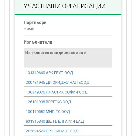
УЧАСТВАЩИ ОРГАНИЗАЦИИ
Партньори
Няма
Изпълнители
Изпълнител юридическо лице
Договор
стойност
проекта*
131349660 АРК ГРУП ООД
0.00
200481945 ДИ ОРИДЖИНАЛ ЕООД
0.00
130349076 ПЛАСТИК СОФИЯ ООД
0.00
126101908 ВЕРТЕКС ООД
0.00
130170582 МИП-ТС ООД
0.00
831915840 ШЕЛ БЪЛГАРИЯ ЕАД
0.00
202694529 ПРОФИСИС ЕООД
0.00