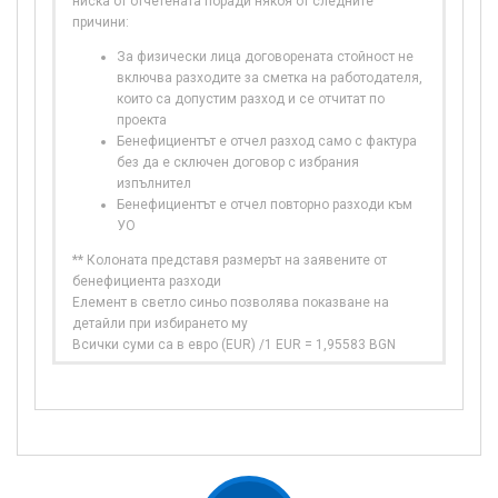
ниска от отчетената поради някоя от следните
причини:
За физически лица договорената стойност не
включва разходите за сметка на работодателя,
които са допустим разход и се отчитат по
проекта
Бенефициентът е отчел разход само с фактура
без да е сключен договор с избрания
изпълнител
Бенефициентът е отчел повторно разходи към
УО
** Колоната представя размерът на заявените от
бенефициента разходи
Елемент в светло синьо позволява показване на
детайли при избирането му
Всички суми са в евро (EUR) /1 EUR = 1,95583 BGN