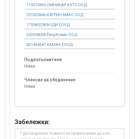
115013855 ОМНИКАР АУТО ООД
0.00
201035846 КАТРИН МАКС ООД
0.00
175060208 БОДИ ЕООД
0.00
202658006 ЕвърКлийн ООД
0.00
831464647 КАМАК ЕООД
0.00
Подизпълнители
Няма
Членове на обединение
Няма
Забележки:
* Договорената стойност по проекта може да е по-