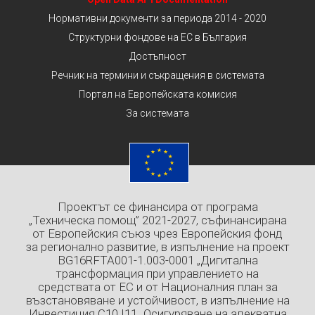
Нормативни документи за периода 2014 - 2020
Структурни фондове на ЕС в България
Достъпност
Речник на термини и съкращения в системата
Портал на Европейската комисия
За системата
Проектът се финансира от програма
„Техническа помощ” 2021-2027, съфинансирана
от Европейския съюз чрез Европейския фонд
за регионално развитие, в изпълнение на проект
BG16RFTA001-1.003-0001 „Дигитална
трансформация при управлението на
средствата от ЕС и от Националния план за
възстановяване и устойчивост, в изпълнение на
Инвестиция C10.I11 „Осигуряване на адекватна