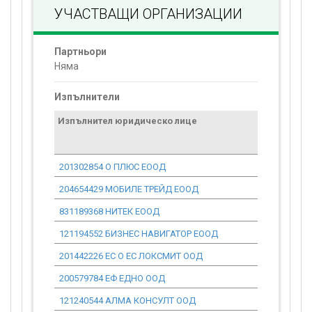
УЧАСТВАЩИ ОРГАНИЗАЦИИ
Партньори
Няма
Изпълнители
Изпълнител юридическо лице
Договор
стойност
проекта*
201302854 О ПЛЮС ЕООД
0.00
204654429 МОБИЛЕ ТРЕЙД ЕООД
0.00
831189368 НИТЕК ЕООД
0.00
121194552 БИЗНЕС НАВИГАТОР ЕООД
0.00
201442226 ЕС О ЕС ЛОКСМИТ ООД
0.00
200579784 ЕФ ЕДНО ООД
0.00
121240544 АЛМА КОНСУЛТ ООД
0.00