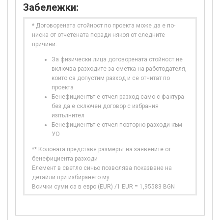
Забележки:
* Договорената стойност по проекта може да е по-
ниска от отчетената поради някоя от следните
причини:
За физически лица договорената стойност не
включва разходите за сметка на работодателя,
които са допустим разход и се отчитат по
проекта
Бенефициентът е отчел разход само с фактура
без да е сключен договор с избрания
изпълнител
Бенефициентът е отчел повторно разходи към
УО
** Колоната представя размерът на заявените от
бенефициента разходи
Елемент в светло синьо позволява показване на
детайли при избирането му
Всички суми са в евро (EUR) /1 EUR = 1,95583 BGN