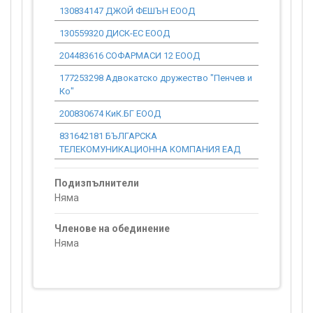
130834147 ДЖОЙ ФЕШЪН ЕООД
0.00
130559320 ДИСК-ЕС ЕООД
0.00
204483616 СОФАРМАСИ 12 ЕООД
0.00
177253298 Адвокатско дружество "Пенчев и
0.00
Ко"
200830674 КиК.БГ ЕООД
0.00
831642181 БЪЛГАРСКА
0.00
ТЕЛЕКОМУНИКАЦИОННА КОМПАНИЯ ЕАД
Подизпълнители
Няма
Членове на обединение
Няма