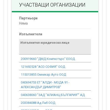
УЧАСТВАЩИ ОРГАНИЗАЦИИ
Партньори
Няма
Изпълнители
Изпълнител юридическо лице
Договор
стойност
проекта*
200919660 "ДМД Компютърс" ЕООД
1 276.18
121692528 "АСО СОФИЯ" ООД
5 606.32
115013855 Омникар Ауто ООД
7 006.41
040694753 ET "АЛДИ - МОДА 91 -
792.50
АЛЕКСАНДЪР ДИМИТРОВ"
040638060 "ЗАД "АЛИАНЦ БЪЛГАРИЯ"" АД
381.34
203384088 Ад Лаб ООД
918.28