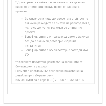
* Договорената стойност по проекта може да е по-
ниска от отчетената поради някоя от следните
причини:
За физически лица договорената стойност не
включва разходите за сметка на работодателя,
които са допустим разход и се отчитат по
проекта
Бенефициентът е отчел разход само с фактура
без да е сключен договор с избрания
изпълнител
Бенефициентът е отчел повторно разходи към
УО
** Колоната представя размерът на заявените от
бенефициента разходи
Елемент в светло синьо позволява показване на
детайли при избирането му
Всички суми са в евро (EUR) /1 EUR = 1,95583 BGN