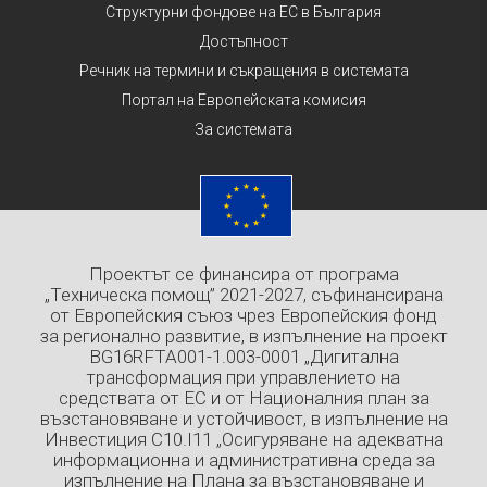
Структурни фондове на ЕС в България
Достъпност
Речник на термини и съкращения в системата
Портал на Европейската комисия
За системата
Проектът се финансира от програма
„Техническа помощ” 2021-2027, съфинансирана
от Европейския съюз чрез Европейския фонд
за регионално развитие, в изпълнение на проект
BG16RFTA001-1.003-0001 „Дигитална
трансформация при управлението на
средствата от ЕС и от Националния план за
възстановяване и устойчивост, в изпълнение на
Инвестиция C10.I11 „Осигуряване на адекватна
информационна и административна среда за
изпълнение на Плана за възстановяване и