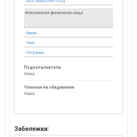
030216000 Елос ООД
495.95
Изпълнител физическо лице
Договор
стойност
проекта*
Румен
951.00
Таня
1 585.00
Петранка
2 383.64
Подизпълнители
Няма
Членове на обединение
Няма
Забележки: