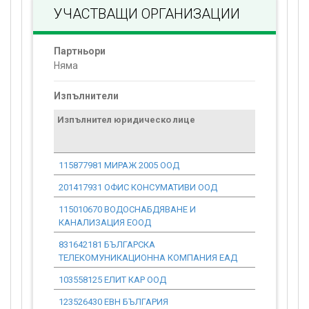
УЧАСТВАЩИ ОРГАНИЗАЦИИ
Партньори
Няма
Изпълнители
Изпълнител юридическо лице
Договор
стойност
проекта*
115877981 МИРАЖ 2005 ООД
0.00
201417931 ОФИС КОНСУМАТИВИ ООД
343.94
115010670 ВОДОСНАБДЯВАНЕ И
0.00
КАНАЛИЗАЦИЯ ЕООД
831642181 БЪЛГАРСКА
554.03
ТЕЛЕКОМУНИКАЦИОННА КОМПАНИЯ ЕАД
103558125 ЕЛИТ КАР ООД
33 001.64
123526430 ЕВН БЪЛГАРИЯ
0.00