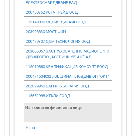
ЕЛЕКТРОСНАБДЯВАНЕ ЕАД
200450362 РОТА ТРЕЙД ООД
4 428.30
115149830 МЕДИЯ ДИЗАЙН ООД
563.85
203998830 МОСТ ФИН
0.00
200479307 СДМ ТЕХНОЛОГИЯ ООД
2 161.65
203066057 ЗАСТРАХОВАТЕЛНО АКЦИОНЕРНО
0.00
ДРУЖЕСТВО „АСЕТ ИНШУРЪНС" АД
115010880 КВАЛИФИКАЦИЯ КОНСУЛТ ЕООД
388.58
0004715040325 ОБЩИНА ПЛОВДИВ ОП "ОКТ"
0.00
202899950 БАРИН БЪЛГАРИЯ ООД
2 029.83
115652988 ИТАЛИ ЕООД
0.00
Изпълнител физическо лице
Договор
стойност
проекта*
Нина
960.73