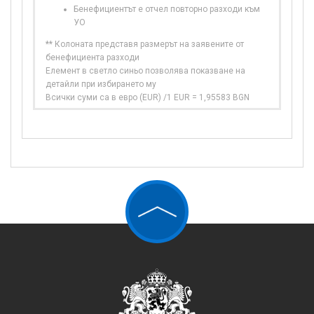
Бенефициентът е отчел повторно разходи към
УО
** Колоната представя размерът на заявените от
бенефициента разходи
Елемент в светло синьо позволява показване на
детайли при избирането му
Всички суми са в евро (EUR) /1 EUR = 1,95583 BGN