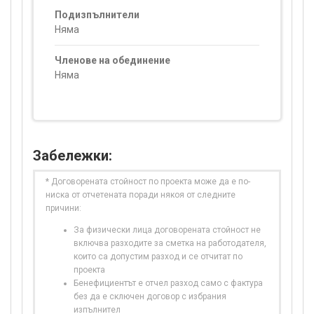
Подизпълнители
Няма
Членове на обединение
Няма
Забележки:
* Договорената стойност по проекта може да е по-
ниска от отчетената поради някоя от следните
причини:
За физически лица договорената стойност не
включва разходите за сметка на работодателя,
които са допустим разход и се отчитат по
проекта
Бенефициентът е отчел разход само с фактура
без да е сключен договор с избрания
изпълнител