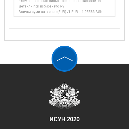
Елемент в светло синьо позволява показване на
детайли при избирането му
Всички суми са в евро (EUR) /1 EUR = 1,95583 BGN
ИСУН 2020