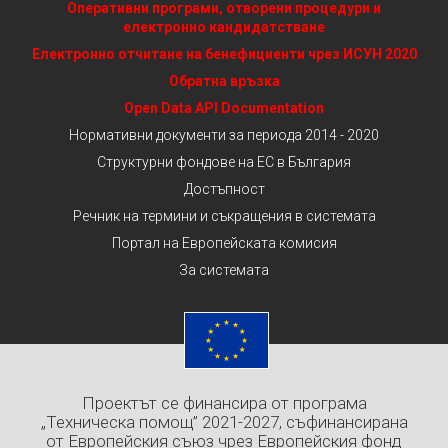
Оперативни програми, отворени процедури и
електронно кандидатстване
Електронно отчитане на бенефициенти чрез ИСУН 2020
Обратна връзка
Open Data API Documentation
Нормативни документи за периода 2014 - 2020
Структурни фондове на ЕС в България
Достъпност
Речник на термини и съкращения в системата
Портал на Европейската комисия
За системата
Проектът се финансира от програма
„Техническа помощ” 2021-2027, съфинансирана
от Европейския съюз чрез Европейския фонд