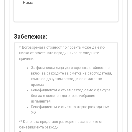
Няма
Забележки:
* Договорената стойност по проекта може да е по-
ниска от отчетената поради някоя от следните
причини:
За физически лица договорената стойност не
включва разходите за сметка на работодателя,
които са допустим разход и се отчитат по
проекта
Бенефициентът е отчел разход само с фактура
без да е сключен договор с избрания
изпълнител
Бенефициентът е отчел повторно разходи към
УО
** Колоната представя размерът на заявените от
бенефициента разходи