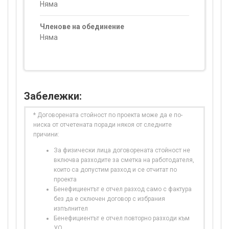
Няма
Членове на обединение
Няма
Забележки:
* Договорената стойност по проекта може да е по-
ниска от отчетената поради някоя от следните
причини:
За физически лица договорената стойност не
включва разходите за сметка на работодателя,
които са допустим разход и се отчитат по
проекта
Бенефициентът е отчел разход само с фактура
без да е сключен договор с избрания
изпълнител
Бенефициентът е отчел повторно разходи към
УО