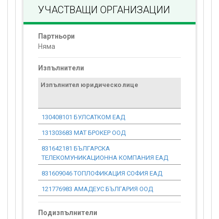
УЧАСТВАЩИ ОРГАНИЗАЦИИ
Партньори
Няма
Изпълнители
Изпълнител юридическо лице
Договор
стойност
проекта*
130408101 БУЛСАТКОМ ЕАД
0.00
131303683 МАТ БРОКЕР ООД
0.00
831642181 БЪЛГАРСКА
0.00
ТЕЛЕКОМУНИКАЦИОННА КОМПАНИЯ ЕАД
831609046 ТОПЛОФИКАЦИЯ СОФИЯ ЕАД
0.00
121776983 АМАДЕУС БЪЛГАРИЯ ООД
0.00
Подизпълнители