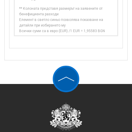
** Колоната представя размерът на заявените от
бенефициента разходи
Елемент в светло синьо позволява показване на
детайли при избирането му
Всички суми са в евро (EUR) /1 EUR = 1,95583 BGN