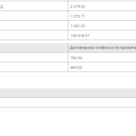
ОД
2 279.52
1 073.71
1 641.25
105 518.37
Договорена стойност по проекта
766.94
869.20