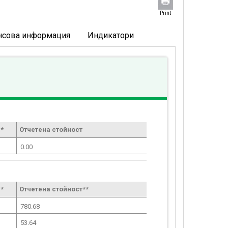
Print
нсова информация
Индикатори
*
Отчетена стойност
0.00
*
Отчетена стойност**
780.68
53.64