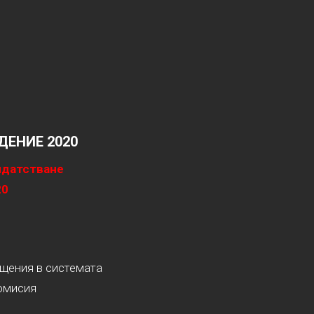
ЕНИЕ 2020
идатстване
20
ащения в системата
омисия