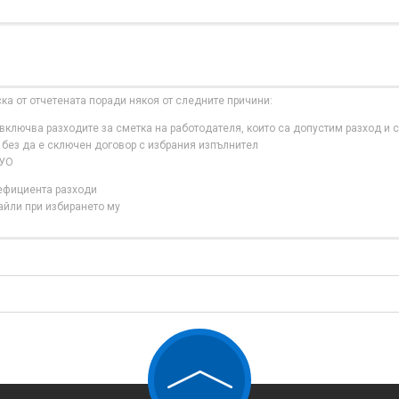
ска от отчетената поради някоя от следните причини:
ключва разходите за сметка на работодателя, които са допустим разход и с
 без да е сключен договор с избрания изпълнител
 УО
нефициента разходи
айли при избирането му