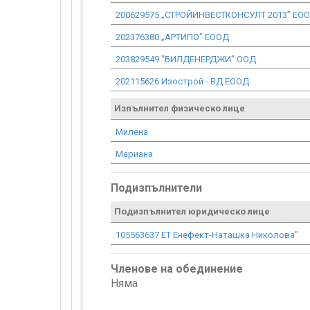
200629575 „СТРОЙИНВЕСТКОНСУЛТ 2013” ЕО
202376380 „АРТИПО” ЕООД
203829549 "БИЛДЕНЕРДЖИ" ООД
202115626 Изострой - ВД ЕООД
Изпълнител физическо лице
Милена
Мариана
Подизпълнители
Подизпълнител юридическо лице
105563637 EТ Енефект-Наташка Николова"
Членове на обединение
Няма