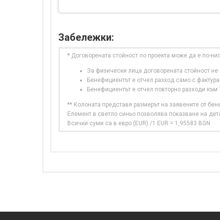
Забележки:
* Договорената стойност по проекта може да е по-ни
За физически лица договорената стойност не в
Бенефициентът е отчел разход само с фактура
Бенефициентът е отчел повторно разходи към
** Колоната представя размерът на заявените от бе
Елемент в светло синьо позволява показване на дет
Всички суми са в евро (EUR) /1 EUR = 1,95583 BGN