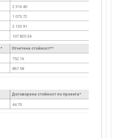
2 316.40
1 073.72
2 133.91
107 820.54
*
Отчетена стойност**
752.16
867.58
Договорена стойност по проекта*
44.70