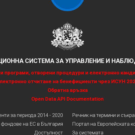
ИОННА СИСТЕМА ЗА УПРАВЛЕНИЕ И НАБЛЮД
и програми, отворени процедури и електронно канд
лектронно отчитане на бенефициенти чрез ИСУН 20
Обратна връзка
Open Data API Documentation
ти за периода 2014 - 2020
Речник на термини и съкр
 фондове на ЕС в България
Портал на Европейската к
Достъпност
За системата