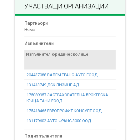
УЧАСТВАЩИ ОРГАНИЗАЦИИ
Партньори
Няма
Изпълнители
Изпълнител юридическо лице
Договор
стойност
проекта*
204437088 ВАЛЕМ ТРАНС-АУТО ЕООД
0.00
131413749 ДСК ЛИЗИНГ АД
0.00
175089957 ЗАСТРАХОВАТЕЛНА БРОКЕРСКА
0.00
КЪЩА ТАНИ ЕООД
175418465 ЕВРОПРОФИТ КОНСУЛТ ООД
0.00
131179602 АУТО ФРАНС 3000 ООД
0.00
Подизпълнители