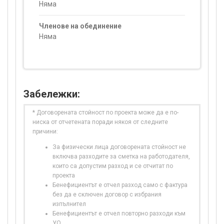
Няма
Членове на обединение
Няма
Забележки:
* Договорената стойност по проекта може да е по-
ниска от отчетената поради някоя от следните
причини:
За физически лица договорената стойност не
включва разходите за сметка на работодателя,
които са допустим разход и се отчитат по
проекта
Бенефициентът е отчел разход само с фактура
без да е сключен договор с избрания
изпълнител
Бенефициентът е отчел повторно разходи към
УО