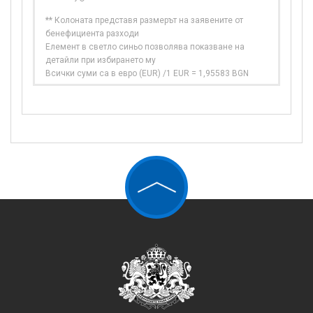
** Колоната представя размерът на заявените от
бенефициента разходи
Елемент в светло синьо позволява показване на
детайли при избирането му
Всички суми са в евро (EUR) /1 EUR = 1,95583 BGN