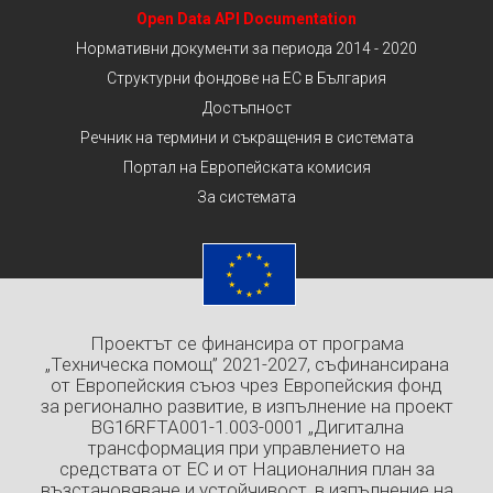
Open Data API Documentation
Нормативни документи за периода 2014 - 2020
Структурни фондове на ЕС в България
Достъпност
Речник на термини и съкращения в системата
Портал на Европейската комисия
За системата
Проектът се финансира от програма
„Техническа помощ” 2021-2027, съфинансирана
от Европейския съюз чрез Европейския фонд
за регионално развитие, в изпълнение на проект
BG16RFTA001-1.003-0001 „Дигитална
трансформация при управлението на
средствата от ЕС и от Националния план за
възстановяване и устойчивост, в изпълнение на