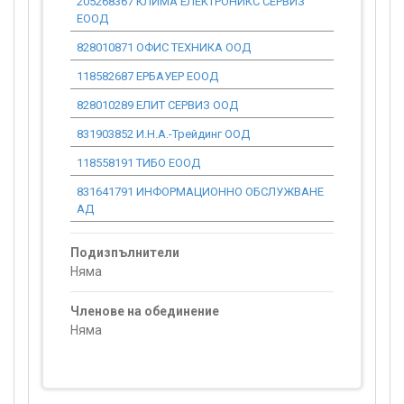
205268367 КЛИМА ЕЛЕКТРОНИКС СЕРВИЗ
0.00
ЕООД
828010871 ОФИС ТЕХНИКА ООД
0.00
118582687 ЕРБАУЕР ЕООД
0.00
828010289 ЕЛИТ СЕРВИЗ ООД
0.00
831903852 И.Н.А.-Трейдинг ООД
0.00
118558191 ТИБО ЕООД
0.00
831641791 ИНФОРМАЦИОННО ОБСЛУЖВАНЕ
0.00
АД
Подизпълнители
Няма
Членове на обединение
Няма