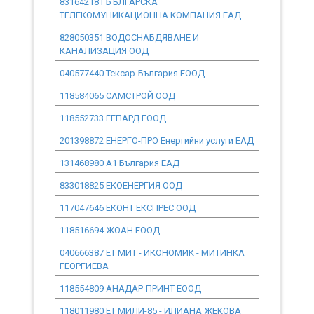
831642181 БЪЛГАРСКА
0.00
ТЕЛЕКОМУНИКАЦИОННА КОМПАНИЯ ЕАД
828050351 ВОДОСНАБДЯВАНЕ И
0.00
КАНАЛИЗАЦИЯ ООД
040577440 Тексар-България ЕООД
0.00
118584065 САМСТРОЙ ООД
0.00
118552733 ГЕПАРД ЕООД
0.00
201398872 ЕНЕРГО-ПРО Енергийни услуги ЕАД
0.00
131468980 А1 България ЕАД
0.00
833018825 ЕКОЕНЕРГИЯ ООД
0.00
117047646 ЕКОНТ ЕКСПРЕС ООД
0.00
118516694 ЖОАН ЕООД
0.00
040666387 ЕТ МИТ - ИКОНОМИК - МИТИНКА
0.00
ГЕОРГИЕВА
118554809 АНАДАР-ПРИНТ ЕООД
0.00
118011980 ЕТ МИЛИ-85 - ИЛИАНА ЖЕКОВА
0.00