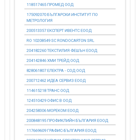
118517465 ПРОМЕД ООД
0.00
175092070 БЪЛГАРСКИ ИНСТИТУТ ПО
0.00
МЕТРОЛОГИЯ
200513357 ЕКСПЕРТ ИВЕНТС ЕООД
0.00
RO 10208549 SC RONDOCARTON SRL
0.00
204182260 ТЕКСТИЛИЯ ФЕШЪН ЕООД
0.00
204142846 ХМИ ТРЕЙД ООД
0.00
828061807 ЕЛЕКТРА - СОД ООД
0.00
200712462 ИДЕА СЕРВИЗ ЕООД
0.00
114615218 ТРАНС ООД
0.00
124510429 ОФИС В ООД
0.00
204258306 МОРЕКОМ ЕООД
0.00
200848195 ПРОФИКЛИЙН БЪЛГАРИЯ ЕООД
0.00
117669609 ГРАФИС-БЪЛГАРИЯ ЕООД
0.00