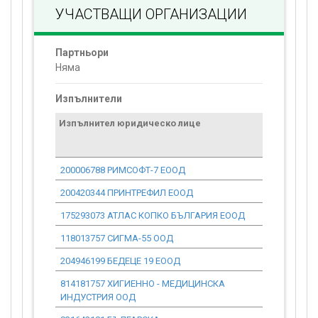
УЧАСТВАЩИ ОРГАНИЗАЦИИ
Партньори
Няма
Изпълнители
Изпълнител юридическо лице
Договор
стойност
проекта*
200006788 РИМСОФТ-7 ЕООД
0.00
200420344 ПРИНТРЕФИЛ ЕООД
0.00
175293073 АТЛАС КОПКО БЪЛГАРИЯ ЕООД
0.00
118013757 СИГМА-55 ООД
0.00
204946199 БЕДЕЦЕ 19 ЕООД
0.00
814181757 ХИГИЕННО - МЕДИЦИНСКА
0.00
ИНДУСТРИЯ ООД