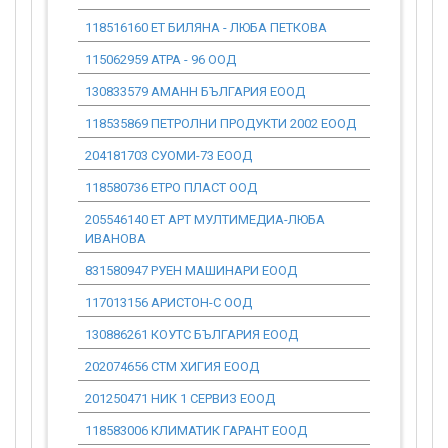
118516160 ЕТ БИЛЯНА - ЛЮБА ПЕТКОВА
0.00
115062959 АТРА - 96 ООД
0.00
130833579 АМАНН БЪЛГАРИЯ ЕООД
0.00
118535869 ПЕТРОЛНИ ПРОДУКТИ 2002 ЕООД
0.00
204181703 СУОМИ-73 ЕООД
0.00
118580736 ЕТРО ПЛАСТ ООД
0.00
205546140 ЕТ АРТ МУЛТИМЕДИА-ЛЮБА
0.00
ИВАНОВА
831580947 РУЕН МАШИНАРИ ЕООД
0.00
117013156 АРИСТОН-С ООД
0.00
130886261 КОУТС БЪЛГАРИЯ ЕООД
0.00
202074656 СТМ ХИГИЯ ЕООД
0.00
201250471 НИК 1 СЕРВИЗ ЕООД
0.00
118583006 КЛИМАТИК ГАРАНТ ЕООД
0.00