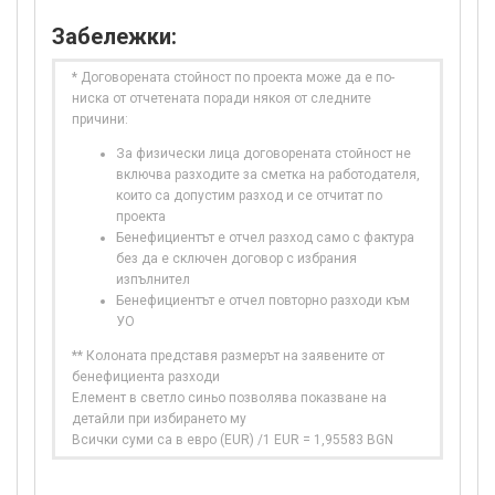
Забележки:
* Договорената стойност по проекта може да е по-
ниска от отчетената поради някоя от следните
причини:
За физически лица договорената стойност не
включва разходите за сметка на работодателя,
които са допустим разход и се отчитат по
проекта
Бенефициентът е отчел разход само с фактура
без да е сключен договор с избрания
изпълнител
Бенефициентът е отчел повторно разходи към
УО
** Колоната представя размерът на заявените от
бенефициента разходи
Елемент в светло синьо позволява показване на
детайли при избирането му
Всички суми са в евро (EUR) /1 EUR = 1,95583 BGN