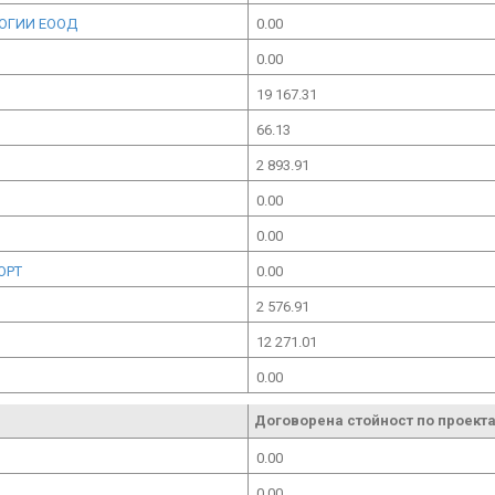
ОГИИ ЕООД
0.00
0.00
19 167.31
66.13
2 893.91
0.00
0.00
ОРТ
0.00
2 576.91
12 271.01
0.00
Договорена стойност по проекта
0.00
0.00