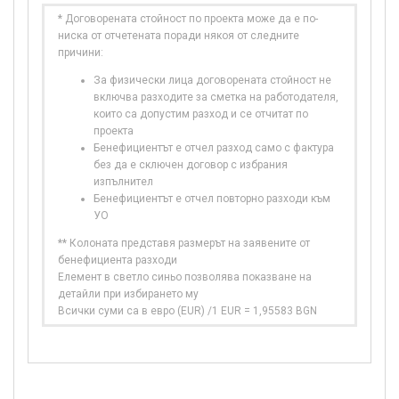
* Договорената стойност по проекта може да е по-
ниска от отчетената поради някоя от следните
причини:
За физически лица договорената стойност не
включва разходите за сметка на работодателя,
които са допустим разход и се отчитат по
проекта
Бенефициентът е отчел разход само с фактура
без да е сключен договор с избрания
изпълнител
Бенефициентът е отчел повторно разходи към
УО
** Колоната представя размерът на заявените от
бенефициента разходи
Елемент в светло синьо позволява показване на
детайли при избирането му
Всички суми са в евро (EUR) /1 EUR = 1,95583 BGN