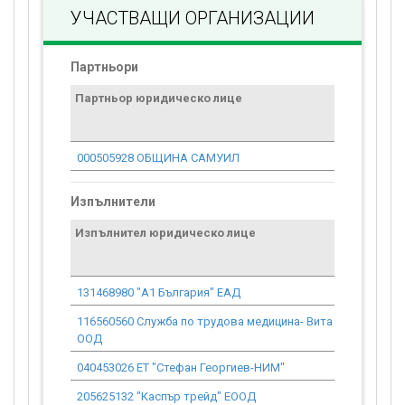
УЧАСТВАЩИ ОРГАНИЗАЦИИ
Партньори
Партньор юридическо лице
Договор
стойност
проекта*
000505928 ОБЩИНА САМУИЛ
42 282.30
Изпълнители
Изпълнител юридическо лице
Договор
стойност
проекта*
131468980 "А1 България" ЕАД
0.00
116560560 Служба по трудова медицина- Вита
0.00
ООД
040453026 ЕТ "Стефан Георгиев-НИМ"
0.00
205625132 "Каспър трейд" ЕООД
0.00