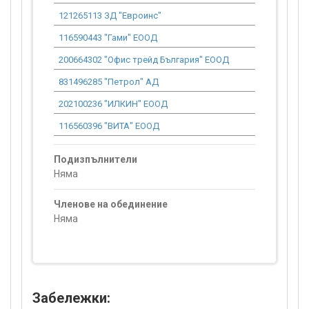
121265113 ЗД "Евроинс"
0.00
116590443 "Гами" ЕООД
0.00
200664302 "Офис трейд България" ЕООД
0.00
831496285 "Петрол" АД
0.00
202100236 "ИЛКИН" ЕООД
4 622.49
116560396 "ВИТА" ЕООД
0.00
Подизпълнители
Няма
Членове на обединение
Няма
Забележки: