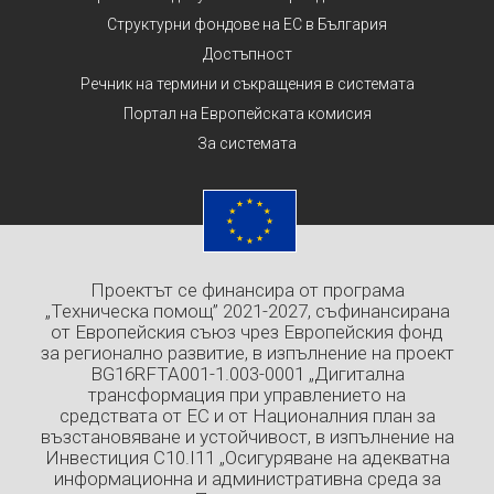
Структурни фондове на ЕС в България
Достъпност
Речник на термини и съкращения в системата
Портал на Европейската комисия
За системата
Проектът се финансира от програма
„Техническа помощ” 2021-2027, съфинансирана
от Европейския съюз чрез Европейския фонд
за регионално развитие, в изпълнение на проект
BG16RFTA001-1.003-0001 „Дигитална
трансформация при управлението на
средствата от ЕС и от Националния план за
възстановяване и устойчивост, в изпълнение на
Инвестиция C10.I11 „Осигуряване на адекватна
информационна и административна среда за