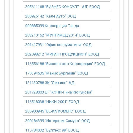
205611168 "БИЗНЕС КОНСУЛТ - АЯ" ЕООД
852.14
200926142 "Кале Ауто" ООД
12 011.01
000885099 Кооперация Панда
0.00
203210162 "МУЛТИМЕД 2014" ЕООД
0.00
201417931 "Офис консумативи" ООД
0.00
202098212 "МИРАН ПРОДУКЦИОН" ЕООД
0.00
116556188 "Биоконтрол Корпорация" ЕООД
0.00
175394535 "Маник Бургазян" ЕООД
0.00
121130788 ЗК "Лев инс" АД
0.00
201728003 ЕТ "КОНИ-Нина Кючукова"
0.00
116518038 "НИКИ-2001" ЕООД
0.00
205900945 "БЕ-КА КОМЕРС" ЕООД
0.00
200184399 "Интерком-Самуил" ООД
0.00
115784032 "Бултекс 99" ЕООД
0.00