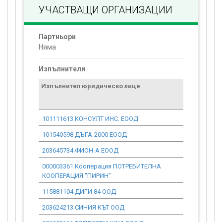
УЧАСТВАЩИ ОРГАНИЗАЦИИ
Партньори
Няма
Изпълнители
Изпълнител юридическо лице
Договор
стойност
проекта*
101111613 КОНСУЛТ ИНС. ЕООД
0.00
101540598 ДЪГА-2000 ЕООД
0.00
203645734 ФИОН-А ЕООД
0.00
000003361 Кооперация ПОТРЕБИТЕЛНА
0.00
КООПЕРАЦИЯ "ПИРИН"
115881104 ДИГИ 84 ООД
0.00
203624213 СИНИЯ КЪТ ООД
0.00