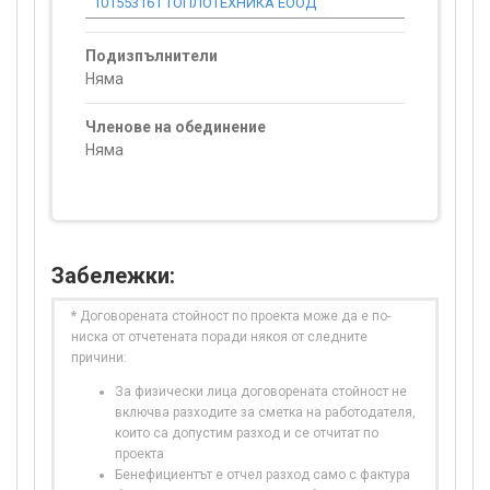
101553161 ТОПЛОТЕХНИКА ЕООД
0.00
Подизпълнители
Няма
Членове на обединение
Няма
Забележки:
* Договорената стойност по проекта може да е по-
ниска от отчетената поради някоя от следните
причини:
За физически лица договорената стойност не
включва разходите за сметка на работодателя,
които са допустим разход и се отчитат по
проекта
Бенефициентът е отчел разход само с фактура