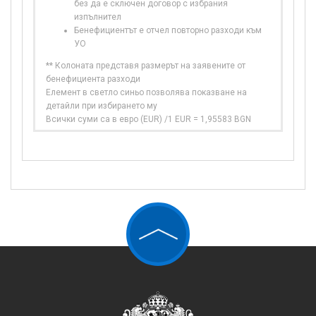
без да е сключен договор с избрания
изпълнител
Бенефициентът е отчел повторно разходи към
УО
** Колоната представя размерът на заявените от
бенефициента разходи
Елемент в светло синьо позволява показване на
детайли при избирането му
Всички суми са в евро (EUR) /1 EUR = 1,95583 BGN