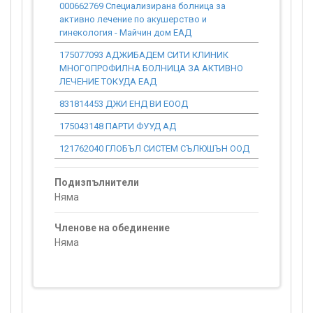
000662769 Специализирана болница за
0.00
активно лечение по акушерство и
гинекология - Майчин дом ЕАД
175077093 АДЖИБАДЕМ СИТИ КЛИНИК
0.00
МНОГОПРОФИЛНА БОЛНИЦА ЗА АКТИВНО
ЛЕЧЕНИЕ ТОКУДА ЕАД
831814453 ДЖИ ЕНД ВИ ЕООД
0.00
175043148 ПАРТИ ФУУД АД
0.00
121762040 ГЛОБЪЛ СИСТЕМ СЪЛЮШЪН ООД
0.00
Подизпълнители
Няма
Членове на обединение
Няма