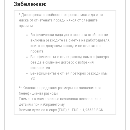
Забележки:
* Договорената стойност по проекта може да е по-
ниска от отчетената поради някоя от следните
причини:
За физически лица договорената стойност не
включва разходите за сметка на работодателя,
които са допустим разход и се отчитат по
проекта
Бенефициентът е отчел разход само с фактура
без да е сключен договор с избрания
изпълнител
Бенефициентът е отчел повторно разходи към
УО
** Колоната представя размерът на заявените от
бенефициента разходи
Елемент в светло синьо позволява показване на
детайли при избирането му
Всички суми са в евро (EUR) /1 EUR = 1,95583 BGN