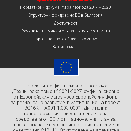
Нормативни документи за периода 2014 - 2020
Структурни фондове на ЕС в България
Достъпност
Речник на термини и съкращения в системата
Портал на Европейската комисия
За системата
Проектът се финансира от програма
„Техническа помощ” 2021-2027, съфинансирана
от Европейския съюз чрез Европейския фонд
за регионално развитие, в изпълнение на проект
BG16RFTA001-1.003-0001 „Дигитална
трансформация при управлението на
средствата от ЕС и от Националния план за
възстановяване и устойчивост, в изпълнение на
Инвестиция C10.I11 „Осигуряване на адекватна