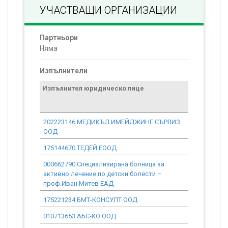
УЧАСТВАЩИ ОРГАНИЗАЦИИ
Партньори
Няма
Изпълнители
Изпълнител юридическо лице
Договор
стойност
проекта*
202223146 МЕДИКЪЛ ИМЕЙДЖИНГ СЪРВИЗ
0.00
ООД
175144670 ТЕДЕЙ ЕООД
0.00
000662790 Специализирана болница за
0.00
активно лечение по детски болести –
проф.Иван Митев ЕАД
175221234 БМТ-КОНСУЛТ ООД
0.00
010713653 АБС-КО ООД
0.00