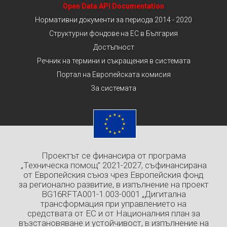
Open Data API Documentation
Нормативни документи за периода 2014 - 2020
Структурни фондове на ЕС в България
Достъпност
Речник на термини и съкращения в системата
Портал на Европейската комисия
За системата
Проектът се финансира от програма
„Техническа помощ” 2021-2027, съфинансирана
от Европейския съюз чрез Европейския фонд
за регионално развитие, в изпълнение на проект
BG16RFTA001-1.003-0001 „Дигитална
трансформация при управлението на
средствата от ЕС и от Националния план за
възстановяване и устойчивост, в изпълнение на