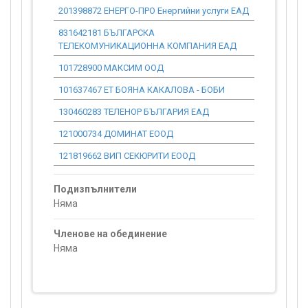
201398872 ЕНЕРГО-ПРО Енергийни услуги ЕАД
0.00
831642181 БЪЛГАРСКА
0.00
ТЕЛЕКОМУНИКАЦИОННА КОМПАНИЯ ЕАД
101728900 МАКСИМ ООД
0.00
101637467 ЕТ БОЯНА КАКАЛОВА - БОБИ
0.00
130460283 ТЕЛЕНОР БЪЛГАРИЯ ЕАД
0.00
121000734 ДОМИНАТ ЕООД
0.00
121819662 ВИП СЕКЮРИТИ ЕООД
0.00
Подизпълнители
Няма
Членове на обединение
Няма