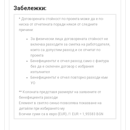
Забележки:
* Договорената стойност по проекта може да е по-
ниска от отчетената поради някоя от следните
причини:
За физически лица договорената стойност не
включва разходите за сметка на работодателя,
които са допустим разход и се отчитат по
проекта
Бенефициентът е отчел разход само с фактура
без да е сключен договор с избрания
изпълнител
Бенефициентът е отчел повторно разходи към
УО
** Колоната представя размерът на заявените от
бенефициента разходи
Елемент в светло синьо позволява показване на
детайли при избирането му
Всички суми са в евро (EUR) /1 EUR = 1,95583 BGN